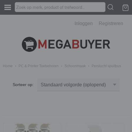
Inloggen
Registreren
Home
›
PC & Printer Toebehoren
›
Schoonmaak
›
Perslucht spuitbus
Sorteer op: