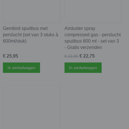
Gembird spuitbus met
Airduster spray
perslucht (set van 3 stuks à
compressed gas - perslucht
600ml/stuk)
spuitbus 600 ml - set van 3
- Gratis verzenden
€ 25,95
€ 22,75
€ 23,95
In winkelwagen
In winkelwagen