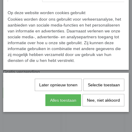
Op deze website worden cookies gebruikt
Cookies worden door ons gebruikt voor verkeersanalyse, het
aanbieden van sociale media-functies en het personaliseren
van informatie en advertenties. Daarnaast verlenen we onze
sociale media-, advertentie- en analysepartners toegang tot
informatie over hoe u onze site gebruikt. Zij kunnen deze
informatie gebruiken in combinatie met andere gegevens die
Airduster spray
Gembird CK-CAD2 -
zij mogelijk hebben verzameld door uw gebruik van hun
compressed gas - perslucht
Spuitbus met perslucht - 2
diensten of die u hen hebt verstrekt.
spuitbus 400ml - set van 3 -
Stuks
Gratis verzending
€ 19,47
€ 12,95
€ 20,50
Later opnieuw tonen
Selectie toestaan
In winkelwagen
In winkelwagen
Alles toestaan
Nee, niet akkoord