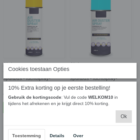
Airduster spray
Airduster spray
Cookies toestaan Opties
compressed gas - perslucht
compressed gas - perslucht
spuitbus - luchtspray-
spuitbus - luchtspray-
600ML
400ML
10% Extra korting op je eerste bestelling!
€ 7,95
€ 6,95
€ 7,35
Gebruik de kortingscode
: Vul de code
WELKOM10
in
tijdens het afrekenen en je krijgt direct 10% korting.
In winkelwagen
In winkelwagen
Ok
Toestemming
Details
Over