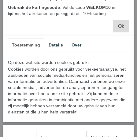
Gebruik de kortingscode
: Vul de code
WELKOM10
in
tijdens het afrekenen en je krijgt direct 10% korting.
Ok
Laadkabel Type 2 naar
Mobiele Thuislader Type 2-
Toestemming
Details
Over
Schuko voor Elektrische
Schuko 3,7kW -Dubbele
Auto, E-scooter - 1 fase
knopaanpassing - 16A 1
Op deze website worden cookies gebruikt
16A 3,7 kW 0,5 meter
fase 10 meter kabel - 230V
Cookies worden door ons gebruikt voor verkeersanalyse, het
EV-oplader met LCD
aanbieden van sociale media-functies en het personaliseren
Digitaal Display - Voor
van informatie en advertenties. Daarnaast verlenen we onze
Elektrische Auto's
sociale media-, advertentie- en analysepartners toegang tot
€ 42,95
€ 139,95
informatie over hoe u onze site gebruikt. Zij kunnen deze
informatie gebruiken in combinatie met andere gegevens die
In winkelwagen
In winkelwagen
zij mogelijk hebben verzameld door uw gebruik van hun
diensten of die u hen hebt verstrekt.