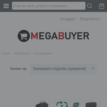
Inloggen
Registreren
Home
›
Elektronica
›
EV laadkabel
Sorteer op: