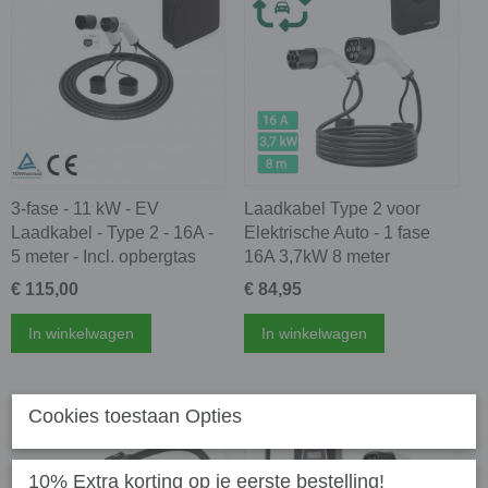
3-fase - 11 kW - EV
Laadkabel Type 2 voor
Laadkabel - Type 2 - 16A -
Elektrische Auto - 1 fase
5 meter - Incl. opbergtas
16A 3,7kW 8 meter
€ 115,00
€ 84,95
In winkelwagen
In winkelwagen
Cookies toestaan Opties
10% Extra korting op je eerste bestelling!