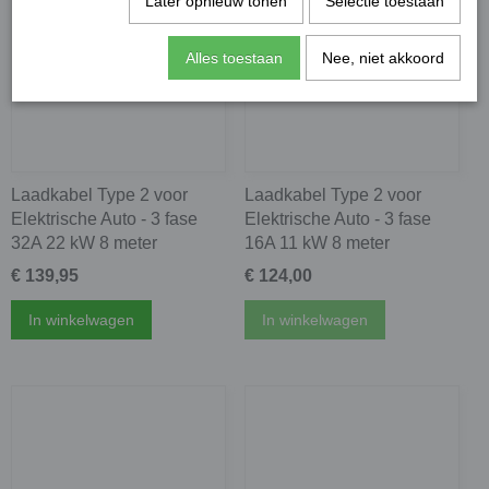
Later opnieuw tonen
Selectie toestaan
Alles toestaan
Nee, niet akkoord
Laadkabel Type 2 voor
Laadkabel Type 2 voor
Elektrische Auto - 3 fase
Elektrische Auto - 3 fase
32A 22 kW 8 meter
16A 11 kW 8 meter
€ 139,95
€ 124,00
In winkelwagen
In winkelwagen