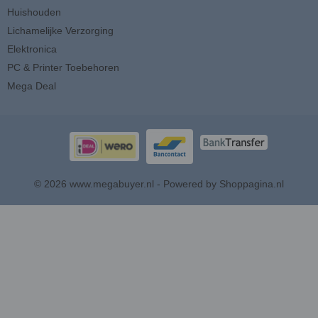
Huishouden
Lichamelijke Verzorging
Elektronica
PC & Printer Toebehoren
Mega Deal
© 2026 www.megabuyer.nl - Powered by Shoppagina.nl