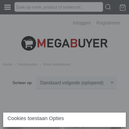
Inloggen
Registreren
Home
›
Huishouden
›
Drink toebehoren
Sorteer op:
Cookies toestaan Opties