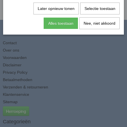
Later opnieuw tonen
Selectie toestaan
Alles toestaan
Nee, niet akkoord
Informatie
Contact
Over ons
Voorwaarden
Disclaimer
Privacy Policy
Betaalmethoden
Verzenden & retourneren
Klantenservice
Sitemap
Herroeping
Categorieën