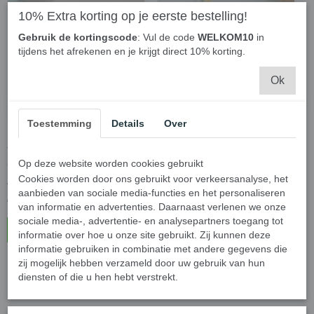
10% Extra korting op je eerste bestelling!
Gebruik de kortingscode
: Vul de code
WELKOM10
in
tijdens het afrekenen en je krijgt direct 10% korting.
Ok
Toestemming
Details
Over
Drinkrietje, cocktailrietje,
Drinkrietje, cocktailrietje,
tarwe rietjes, 210mm,
tarwe rietjes, 210mm,
Op deze website worden cookies gebruikt
Ø8mm, naturel, Biologisch
Ø8mm, naturel, Biologisch
Cookies worden door ons gebruikt voor verkeersanalyse, het
Afbreekbare, 1000 stuks
Afbreekbare, 250 stuks
aanbieden van sociale media-functies en het personaliseren
€ 89,50
€ 29,50
van informatie en advertenties. Daarnaast verlenen we onze
sociale media-, advertentie- en analysepartners toegang tot
In winkelwagen
In winkelwagen
informatie over hoe u onze site gebruikt. Zij kunnen deze
informatie gebruiken in combinatie met andere gegevens die
zij mogelijk hebben verzameld door uw gebruik van hun
diensten of die u hen hebt verstrekt.