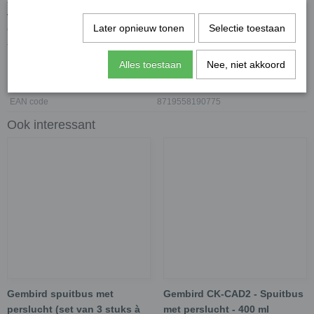
- Licht ontvlambaar: Niet spuiten in de richting van vlam of gloeiend
voorwerp. Verwijderd houden van ontstekingsbronnen. Niet roken. -
Later opnieuw tonen
Selectie toestaan
Gas niet direct inademen
- Buiten bereik van kinderen bewaren
Alles toestaan
Nee, niet akkoord
Specificaties
EAN code
8719558190775
Ook interessant
Gembird spuitbus met
Gembird CK-CAD2 - Spuitbus
perslucht (set van 3 stuks à
met perslucht - 400 ml