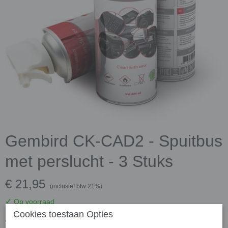
Gembird CK-CAD2 - Spuitbus
met perslucht - 3 Stuks
€ 21,95
(inclusief btw 21%)
✓
Op voorraad
Cookies toestaan Opties
Aantal