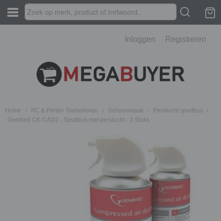
Inloggen
Registreren
Home
›
PC & Printer Toebehoren
›
Schoonmaak
›
Perslucht spuitbus
›
Gembird CK-CAD2 - Spuitbus met perslucht - 3 Stuks