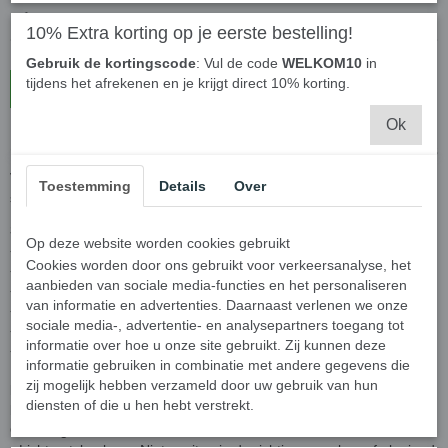
10% Extra korting op je eerste bestelling!
Gebruik de kortingscode
: Vul de code
WELKOM10
in
tijdens het afrekenen en je krijgt direct 10% korting.
In winkelwagen
Ok
Gembird CK-CAD2 - Spuitbus met perslucht - 3 Stuks
Verwijder stof op de meest ontoegankelijke plekken met deze
Toestemming
Details
Over
spuitbussen voor krachtige perslucht.
Specificaties:
Op deze website worden cookies gebruikt
- 3 Stuks - 100% DME
Cookies worden door ons gebruikt voor verkeersanalyse, het
- Druk: tot 6 KN
aanbieden van sociale media-functies en het personaliseren
- Met speciaal mondstuk voor precisiewerk
van informatie en advertenties. Daarnaast verlenen we onze
- Met 'rietje' voor de moeilijk bereikbare plaatsen
sociale media-, advertentie- en analysepartners toegang tot
- 100% procent ozonvriendelijk
informatie over hoe u onze site gebruikt. Zij kunnen deze
- Afmetingen: 65 x 65 x 210 mm - Inhoud: 400 ml
informatie gebruiken in combinatie met andere gegevens die
zij mogelijk hebben verzameld door uw gebruik van hun
Let op!
- Houder onder druk. Beschermen tegen de zon en niet
diensten of die u hen hebt verstrekt.
blootstellen aan een hogere temperatuur dan 50 graden celcius.
Ook na gebruik niet doorboren of verbranden.