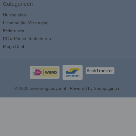
Categorieën
Huishouden
Lichamelijke Verzorging
Elektronica
PC & Printer Toebehoren
Mega Deal
© 2026 www.megabuyer.nl - Powered by Shoppagina.nl