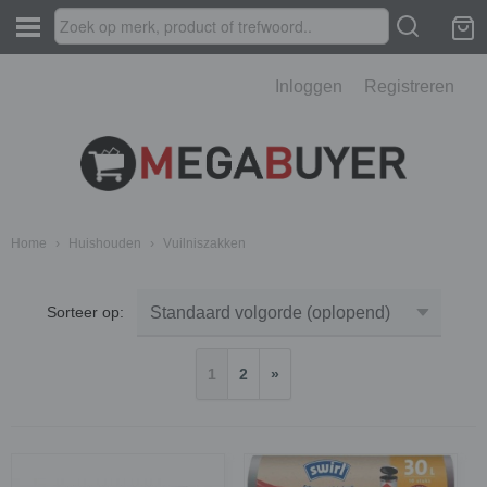
Inloggen
Registreren
Home
›
Huishouden
›
Vuilniszakken
Sorteer op:
1
2
»