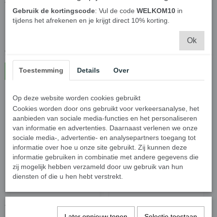
Vuilniszakken 35 liter
Swirl pedaalemmerzakjes
Gebruik de kortingscode
: Vul de code
WELKOM10
in
blauwgrijs trekband - 6
Scheurvast & Lekvrij met
tijdens het afrekenen en je krijgt direct 10% korting.
rollen
handvatten 35 Liter - 4
Rollen
Ok
€ 22,95
€ 20,95
Toestemming
Details
Over
In winkelwagen
In winkelwagen
Op deze website worden cookies gebruikt
Cookies worden door ons gebruikt voor verkeersanalyse, het
aanbieden van sociale media-functies en het personaliseren
van informatie en advertenties. Daarnaast verlenen we onze
sociale media-, advertentie- en analysepartners toegang tot
informatie over hoe u onze site gebruikt. Zij kunnen deze
informatie gebruiken in combinatie met andere gegevens die
zij mogelijk hebben verzameld door uw gebruik van hun
diensten of die u hen hebt verstrekt.
Vuilniszakken 20 Liter
Swirl vuilniszakken
Later opnieuw tonen
Selectie toestaan