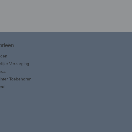
orieën
uden
lijke Verzorging
ica
inter Toebehoren
eal