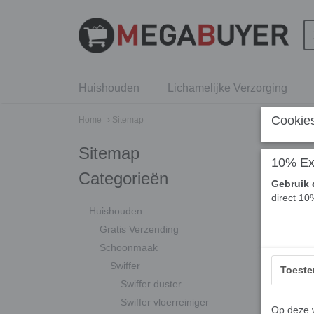
Huishouden
Lichamelijke Verzorging
Cookies
Home
› Sitemap
Sitemap
10% Ext
Categorieën
Gebruik 
direct 10
Huishouden
Gratis Verzending
Schoonmaak
Swiffer
Toest
Swiffer duster
Swiffer vloerreiniger
Op deze w