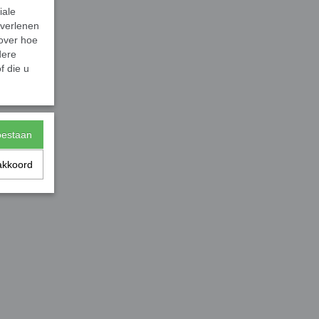
iale
 verlenen
 over hoe
dere
f die u
toestaan
akkoord