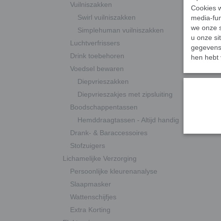
Vuilniszakken
Cookies w
Swirl vuilniszakken
media-fun
we onze s
Simplehuman vuilniszakken
u onze si
Luchtverfrissers
gegevens 
Drink toebehoren
hen hebt 
Voedsel bewaren
Diepvrieszakken
Diepvrieszakjes met zipsluiting
Boodschappentassen
Hemddraagtassen - Altijd handig
Drank- & Baraccessoires
Stofzuigers
Lichamelijke Verzorging
Persoonlijke kleurenanalyse
Slaapmasker
Wattenschijfjes
Extra Korting