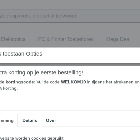
Elektronica
PC & Printer Toebehoren
Mega Deal
 toestaan Opties
ra korting op je eerste bestelling!
de kortingscode
: Vul de code
WELKOM10
in tijdens het afrekenen en 
% korting.
emming
Details
Over
ebsite worden cookies gebruikt