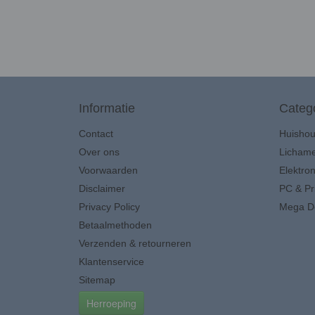
Informatie
Categ
Contact
Huisho
Over ons
Lichame
Voorwaarden
Elektron
Disclaimer
PC & Pr
Privacy Policy
Mega D
Betaalmethoden
Verzenden & retourneren
Klantenservice
Sitemap
Herroeping