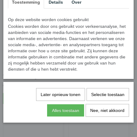
Toestemming
Details
Over
Op deze website worden cookies gebruikt
Cookies worden door ons gebruikt voor verkeersanalyse, het
aanbieden van sociale media-functies en het personaliseren
van informatie en advertenties. Daarnaast verlenen we onze
Psyc - Esprit Bluetooth
Psyc - Orchid Draadloze
sociale media-, advertentie- en analysepartners toegang tot
Sport headset - Draadloos
Bluetooth hoofdtelefoon -
informatie over hoe u onze site gebruikt. Zij kunnen deze
Koptelefoon / In-ear
Rood
informatie gebruiken in combinatie met andere gegevens die
zij mogelijk hebben verzameld door uw gebruik van hun
Oordopjes - Geschikt voor
diensten of die u hen hebt verstrekt.
Hardloop & Sport -
Waterbestendig - Zwart
€ 29,95
€ 20,95
€ 29,95
Later opnieuw tonen
Selectie toestaan
In winkelwagen
In winkelwagen
Alles toestaan
Nee, niet akkoord