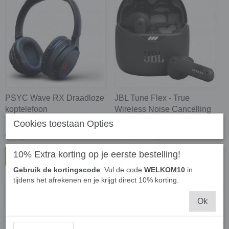
PSYC Wave RX Draadloze
JBL Tune Flex - True
koptelefoon
Wireless Noise Cancelling
Headphone - Zwart
Cookies toestaan Opties
€ 26,50
€ 61,63
€ 72,50
10% Extra korting op je eerste bestelling!
In winkelwagen
In winkelwagen
Gebruik de kortingscode
: Vul de code
WELKOM10
in
tijdens het afrekenen en je krijgt direct 10% korting.
Ok