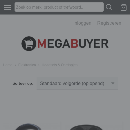
Inloggen
Registreren
Home
›
Elektronica
›
Headsets & Oordopjes
Sorteer op: