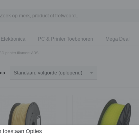
Elektronica
PC & Printer Toebehoren
Mega Deal
3D printer filament ABS
r op:
 toestaan Opties