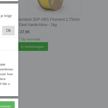
je krijgt
1,75mm
Gembird 3DP ABS Filament 1,75mm
- Geel harde kleur - 1kg
Ok
€ 27,95
✓
Op voorraad
In winkelwagen
iale
 verlenen
 over hoe
dere
f die u
toestaan