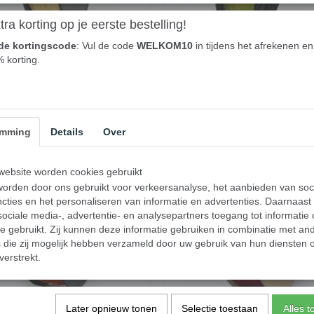
ra korting op je eerste bestelling!
de kortingscode
: Vul de code
WELKOM10
in tijdens het afrekenen en 
d 3DP ABS Filament 1,75mm
Gembird 3DP ABS Filament 
% korting.
 Geel - 600gr
- Geel - 600gr
5
€ 27,95
✓
orraad
Op voorraad
emming
Details
Over
nkelwagen
In winkelwagen
ebsite worden cookies gebruikt
orden door ons gebruikt voor verkeersanalyse, het aanbieden van soc
cties en het personaliseren van informatie en advertenties. Daarnaast
ociale media-, advertentie- en analysepartners toegang tot informatie
te gebruikt. Zij kunnen deze informatie gebruiken in combinatie met an
die zij mogelijk hebben verzameld door uw gebruik van hun diensten o
verstrekt.
Later opnieuw tonen
Selectie toestaan
Alles 