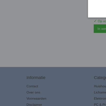
Gembird
1,75mm
€ 27,9
✓
Op vo
In wi
Informatie
Categ
Contact
Huisho
Over ons
Lichame
Voorwaarden
Elektron
Disclaimer
PC & Pr