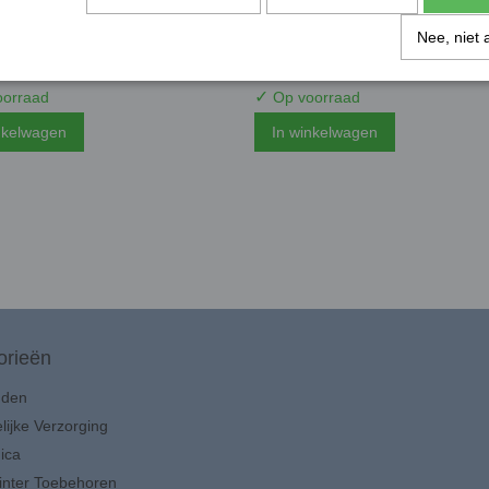
 3d printer filament - ABS
Gembird 3d printer filament -
 - Rood - 600gr
1,75mm - Rood - 1kg
Nee, niet 
5
€ 32,95
✓
orraad
Op voorraad
nkelwagen
In winkelwagen
orieën
uden
lijke Verzorging
ica
inter Toebehoren