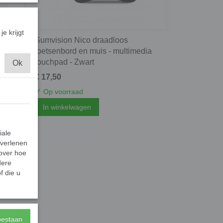
je krijgt
trip met
Sumvision Nico draadloos
Avrena
toetsenbord en muis - multimedia
touchpad - Zwart
Ok
€ 17,50
✓
Op voorraad
In winkelwagen
iale
 verlenen
 over hoe
dere
f die u
toestaan