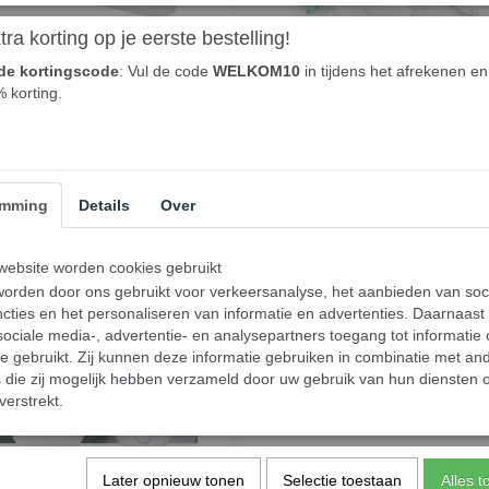
ra korting op je eerste bestelling!
de kortingscode
: Vul de code
WELKOM10
in tijdens het afrekenen en 
rgiemeter EL-EPM01 voor
Bed verlichting- 2 stuks LED s
% korting.
van Stroomverbruik -
2 bewegingssensoren - Wit - 
meter - Energieverbruik
0
€ 37,95
€ 39,95
✓
orraad
Op voorraad
emming
Details
Over
nkelwagen
In winkelwagen
ebsite worden cookies gebruikt
orden door ons gebruikt voor verkeersanalyse, het aanbieden van soc
cties en het personaliseren van informatie en advertenties. Daarnaast
ociale media-, advertentie- en analysepartners toegang tot informatie
te gebruikt. Zij kunnen deze informatie gebruiken in combinatie met an
die zij mogelijk hebben verzameld door uw gebruik van hun diensten o
verstrekt.
Later opnieuw tonen
Selectie toestaan
Alles 