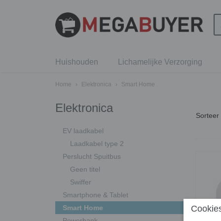
Huishouden
Lichamelijke Verzorging
Home
›
Elektronica
›
Smart Home
Elektronica
Sortee
EV laadkabel
Laadkabel type 2
Perslucht Spuitbus
Geen titel
Swiffer
Smartphone & Tablet
Smart Home
Cookies
Powerbank