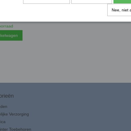
- Draadloze deurbel
Nee, niet 
€ 23,70
orraad
nkelwagen
orieën
uden
lijke Verzorging
ica
inter Toebehoren