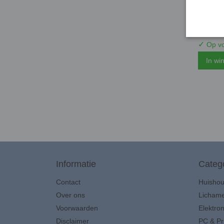
Nedis 
€ 24,95
✓
Op vo
In wi
Informatie
Categ
Contact
Huisho
Over ons
Lichame
Voorwaarden
Elektron
Disclaimer
PC & Pr