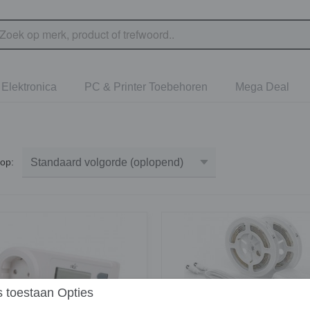
Elektronica
PC & Printer Toebehoren
Mega Deal
r op:
 toestaan Opties