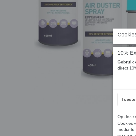
Cookies
10% Ext
Gebruik 
direct 10
Toest
Op deze w
Cookies w
media-fun
we onze s