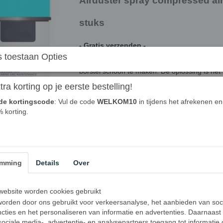
Airduster spray compressed air 
stuks
- Gratis verzenden -
 toestaan Opties
Verzamelt uw pc of toetsenbord ook zoveel sto
borstel schoon te maken. De oplossing is het
Luchtspray verwijdert stof veel makkelijker va
ra korting op je eerste bestelling!
toetsen van uw toetsenbord en computerbehuizi
handiger om te gebruiken dan een compressor
de kortingscode
: Vul de code
WELKOM10
in tijdens het afrekenen en 
% korting.
LET OP! Volgens Europese wetgeving staat
samengeperste lucht betreft!
De voordelen van deze persluch
✓ Perslucht reiniger is een veilige en efficiën
emming
Details
Over
apparaten
✓ De spuitbus heeft een capaciteit van 40
ebsite worden cookies gebruikt
✓ U kunt ook schoonmaken op moeilijk bereik
orden door ons gebruikt voor verkeersanalyse, het aanbieden van soc
cties en het personaliseren van informatie en advertenties. Daarnaast
Maak uw elektrische apparatuur snel en
ociale media-, advertentie- en analysepartners toegang tot informatie