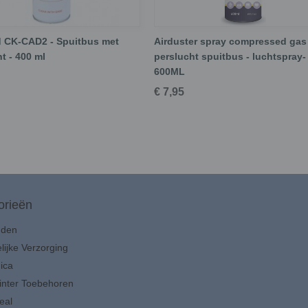
 CK-CAD2 - Spuitbus met
Airduster spray compressed gas 
t - 400 ml
perslucht spuitbus - luchtspray-
600ML
€ 7,95
orieën
uden
lijke Verzorging
ica
inter Toebehoren
eal