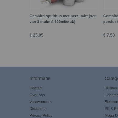
Gembird spuitbus met perslucht (set
Gembird
van 3 stuks à 600ml/stuk)
persluch
€ 25,95
€ 7,50
Informatie
Categ
Contact
Huisho
Over ons
Lichame
Voorwaarden
Elektron
Disclaimer
PC & Pr
Privacy Policy
Mega D