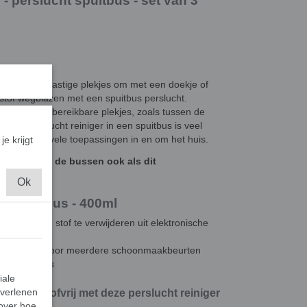
- perslucht spuitbus - set van 3
f? Het zijn lastige plekjes om met een doekje of
 stof wegblazen met een spuitbus perslucht.
n moeilijk te bereikbare plekjes, zoals tussen de
ng. Perslucht reiniger in een spuitbus is veel
, en heeft vele toepassingen in en om het huis.
je krijgt
 er gas op de bussen ook als dit
Ok
t spuitbus - 400ml
te manier om stof te verwijderen uit elektronische
0ML, genoeg voor meerdere schoonmaakbeurten
bare plekjes
iale
 verlenen
 veilig stofvrij met deze perslucht reiniger
 over hoe