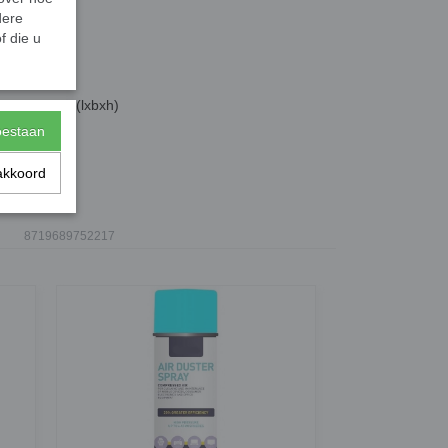
dere
f die u
,6 x 6,5 cm (lxbxh)
toestaan
akkoord
8719689752217