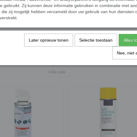
te gebruikt. Zij kunnen deze informatie gebruiken in combinatie met an
van 400ML!
die zij mogelijk hebben verzameld door uw gebruik van hun diensten o
Artikelinformatie
verstrekt.
Materiaal: Aluminium
Afmetingen inclusief verpakking: 19,8 x 6
Inhoud 400ml
Later opnieuw tonen
Selectie toestaan
Alles 
3 bussen
Nee, niet 
Specificaties
EAN code