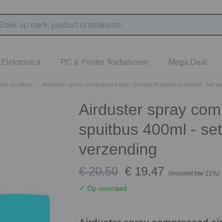
Elektronica
PC & Printer Toebehoren
Mega Deal
cht spuitbus
›
Airduster spray compressed gas - perslucht spuitbus 400ml - set va
Airduster spray com
spuitbus 400ml - set
verzending
€ 20,50
€ 19,47
(inclusief btw 21%)
✓
Op voorraad