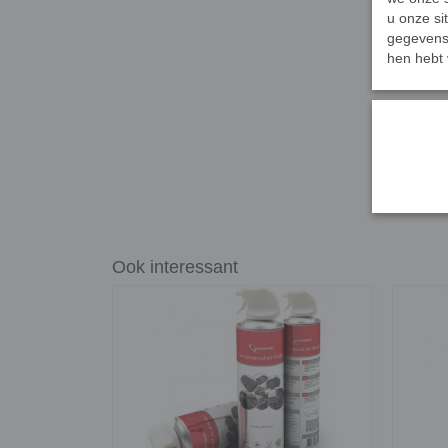
u onze si
gegevens 
hen hebt 
Ook interessant