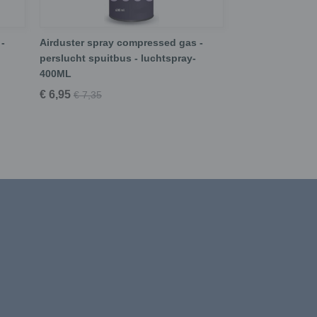
-
Airduster spray compressed gas -
perslucht spuitbus - luchtspray-
400ML
€ 6,95
€ 7,35