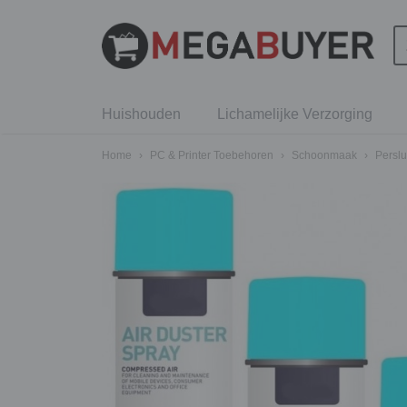
Huishouden
Lichamelijke Verzorging
Home
›
PC & Printer Toebehoren
›
Schoonmaak
›
Perslu