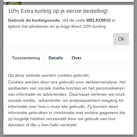
10% Extra korting op je eerste bestelling!
Gebruik de kortingscode
: Vul de code
WELKOM10
in
tijdens het afrekenen en je krijgt direct 10% korting.
Ok
Toestemming
Details
Over
Swiffer XXL 3D Duster
starterkit 360° met 5 Swiffer
Op deze website worden cookies gebruikt
Duster 3D navulling -
Cookies worden door ons gebruikt voor verkeersanalyse, het
Swiffer 3 D Clean - Gratis
aanbieden van sociale media-functies en het personaliseren
verzending
van informatie en advertenties. Daarnaast verlenen we onze
sociale media-, advertentie- en analysepartners toegang tot
€ 29,25
€ 32,50
informatie over hoe u onze site gebruikt. Zij kunnen deze
informatie gebruiken in combinatie met andere gegevens die
In winkelwagen
zij mogelijk hebben verzameld door uw gebruik van hun
diensten of die u hen hebt verstrekt.