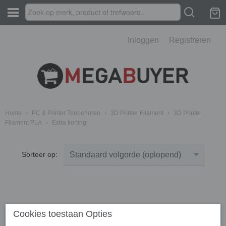
Inloggen
Registreren
Home
›
PC & Printer Toebehoren
›
3D Printer Filament
›
3D Printer
Filament PLA
›
Extra korting
Sorteer op:
Cookies toestaan Opties