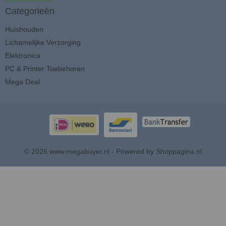
Categorieën
Huishouden
Lichamelijke Verzorging
Elektronica
PC & Printer Toebehoren
Mega Deal
© 2026 www.megabuyer.nl - Powered by Shoppagina.nl