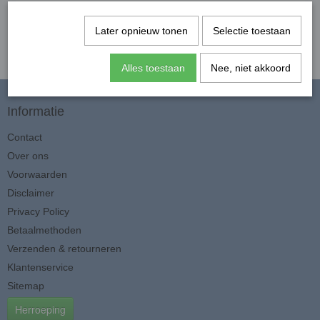
Later opnieuw tonen
Selectie toestaan
Alles toestaan
Nee, niet akkoord
Informatie
Contact
Over ons
Voorwaarden
Disclaimer
Privacy Policy
Betaalmethoden
Verzenden & retourneren
Klantenservice
Sitemap
Herroeping