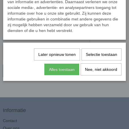
van informatie en advertenties. Daarnaast verlenen we onze
sociale media-, advertentie- en analysepartners toegang tot
Bestelnummer
informatie over hoe u onze site gebruikt. Zij kunnen deze
informatie gebruiken in combinatie met andere gegevens die
zij mogelijk hebben verzameld door uw gebruik van hun
Reden van
diensten of die u hen hebt verstrekt.
herroeping
Later opnieuw tonen
Selectie toestaan
Alles toestaan
Nee, niet akkoord
Verstuur »
Informatie
Contact
Over ons