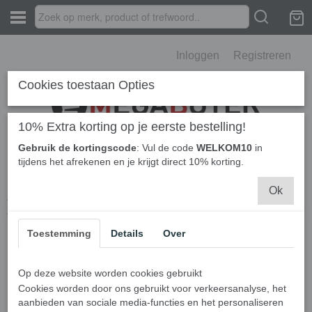
Inloggen
Registreren
Cookies toestaan Opties
10% Extra korting op je eerste bestelling!
Gebruik de kortingscode
: Vul de code
WELKOM10
in
Home
›
Herroeping
tijdens het afrekenen en je krijgt direct 10% korting.
Door dit formulier te verzenden, bevestigt u dat u uw bestelling wilt
Ok
annuleren. Wij nemen zo snel mogelijk contact met u op om de
annulering te bevestigen en eventuele verdere instructies te geven.
Toestemming
Details
Over
Naam
E-mail
Op deze website worden cookies gebruikt
Cookies worden door ons gebruikt voor verkeersanalyse, het
aanbieden van sociale media-functies en het personaliseren
Telefoon