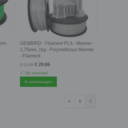
ent -
GEMBIRD - Filament PLA - Marmer -
1,75mm, 1kg - Polymelkzuur Marmer
- Filament
€ 29,66
€ 32,95
✓
Op voorraad
In winkelwagen
«
1
2