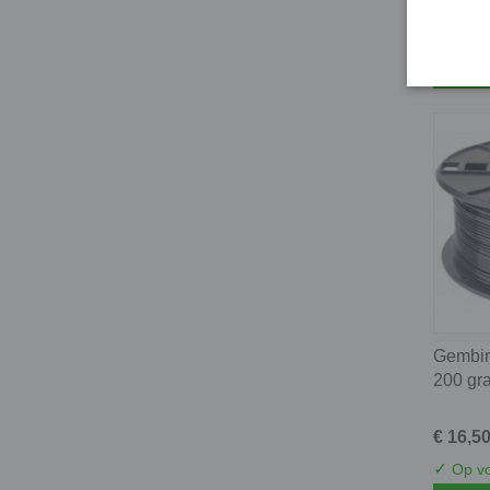
€ 31,5
✓
Op vo
In wi
Gembir
200 gra
€ 16,5
✓
Op vo