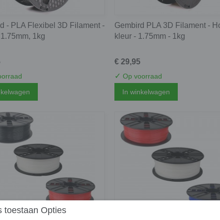
 - PLA Flexibel 3D Filament -
Gembird PLA 3D Filament - H
- 1.75mm, 1kg
kleur - 1.75mm - 1kg
5
€ 29,95
✓
orraad
Op voorraad
nkelwagen
In winkelwagen
 toestaan Opties