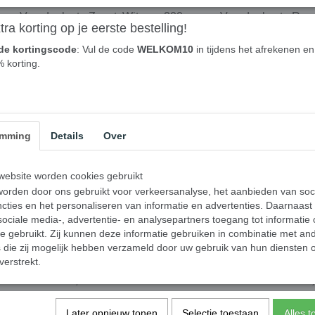
d PLA Filament - 1,75mm -
Gembird PLA Filament - 1,75
m - Voordeelset - Zwart, Wit,
200 gram - Voordeel set - Rood
ra korting op je eerste bestelling!
3D printer filament
Blauw - 3D printer filament
de kortingscode
: Vul de code
WELKOM10
in tijdens het afrekenen en 
0
€ 34,50
% korting.
✓
orraad
Op voorraad
nkelwagen
In winkelwagen
emming
Details
Over
ebsite worden cookies gebruikt
orden door ons gebruikt voor verkeersanalyse, het aanbieden van soc
cties en het personaliseren van informatie en advertenties. Daarnaast
ociale media-, advertentie- en analysepartners toegang tot informatie
te gebruikt. Zij kunnen deze informatie gebruiken in combinatie met an
die zij mogelijk hebben verzameld door uw gebruik van hun diensten o
verstrekt.
d - 3DP PLA+1,75mm -
Gembird 3DP PLA Filament 
t PLA-plus - Green - 1kg
- Fluor Geel - 1kg
Later opnieuw tonen
Selectie toestaan
Alles 