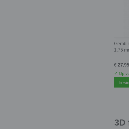
Gembird
1.75 mm
€ 27,9
✓
Op vo
In wi
3D 