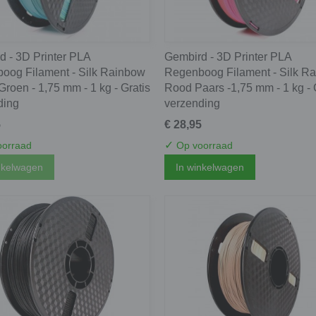
d - 3D Printer PLA
Gembird - 3D Printer PLA
oog Filament - Silk Rainbow
Regenboog Filament - Silk R
roen - 1,75 mm - 1 kg - Gratis
Rood Paars -1,75 mm - 1 kg - 
ding
verzending
5
€ 28,95
✓
orraad
Op voorraad
nkelwagen
In winkelwagen