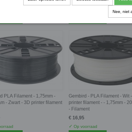
0
€ 27,95
✓
orraad
Op voorraad
Nee, niet 
nkelwagen
In winkelwagen
d PLA Filament - 1,75mm -
Gembird - PLA Filament - Wit 
m - Zwart - 3D printer filament
printer filament - - 1,75mm - 
- Filament
0
€ 16,95
✓
orraad
Op voorraad