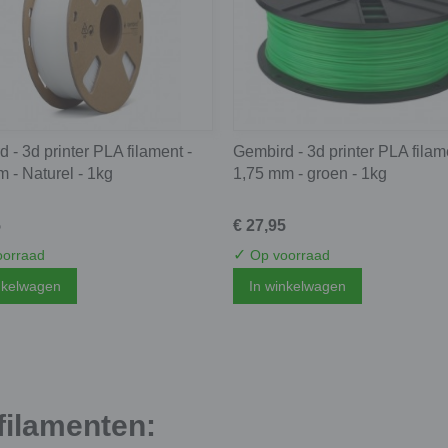
 - 3d printer PLA filament -
Gembird - 3d printer PLA filam
 - Naturel - 1kg
1,75 mm - groen - 1kg
5
€ 27,95
✓
orraad
Op voorraad
nkelwagen
In winkelwagen
filamenten: