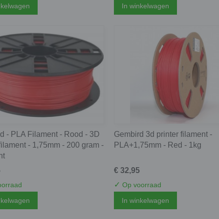
nkelwagen
In winkelwagen
d - PLA Filament - Rood - 3D
Gembird 3d printer filament -
 filament - 1,75mm - 200 gram -
PLA+1,75mm - Red - 1kg
nt
5
€ 32,95
✓
orraad
Op voorraad
nkelwagen
In winkelwagen