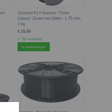
out
Gembird PLA filament "Three
Galaxy" Zwart met Glitter - 1.75 mm,
1 kg
€ 25,50
✓
Op voorraad
In winkelwagen