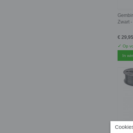
Gembird
Zwart 
€ 29,9
✓
Op vo
In wi
Cookies