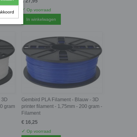
€ 27,95
✓
Op voorraad
akkoord
In winkelwagen
- 3D
Gembird PLA Filament - Blauw - 3D
200 gram
printer filament - 1,75mm - 200 gram -
Filament
€ 16,25
✓
Op voorraad