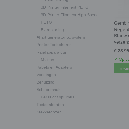
3D Printer Filament PETG
3D Printer Filament High Speed
PETG
Gembir
Regenb
Extra korting
Blauw G
AI art generator pc system
verzen
Printer Toebehoren
€ 28,9
Randapparatuur
✓
Op vo
Muizen
Kabels en Adapters
In wi
Voedingen
Behuizing
Schoonmaak
Perslucht spuitbus
Toetsenborden
Stekkerdozen