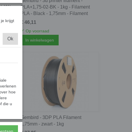
mm -
Gembird - 3d printer filament -
, Wit,
PLA+1,75-02-BK - 1kg - Filament
PLA - Black - 1,75mm - Filament
je krijgt
€ 46,11
✓
Op voorraad
Ok
In winkelwagen
iale
 verlenen
 over hoe
dere
f die u
1,75mm
Gembird - 3DP PLA Filament
1,75mm - zwart - 1kg
toestaan