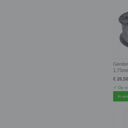
Gembird
1,75mm 
€ 26,5
✓
Op vo
In wi