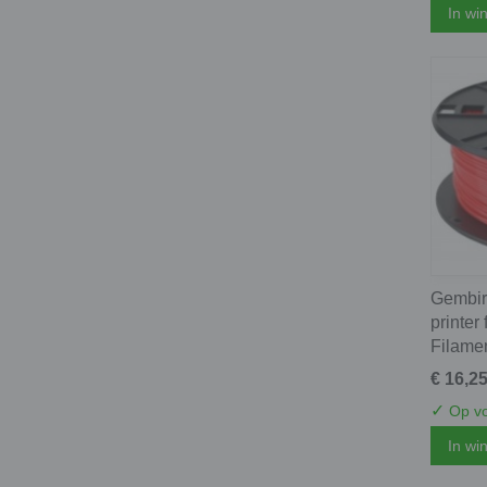
In wi
Gembir
printer
Filame
€ 16,2
✓
Op vo
In wi