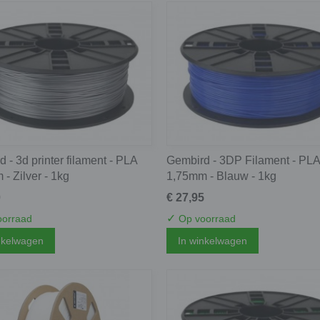
 - 3d printer filament - PLA
Gembird - 3DP Filament - PLA
- Zilver - 1kg
1,75mm - Blauw - 1kg
0
€ 27,95
✓
orraad
Op voorraad
nkelwagen
In winkelwagen