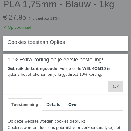
PLA 1,75mm - Blauw - 1kg
€ 27,95
(inclusief btw 21%)
✓
Op voorraad
Aantal
Cookies toestaan Opties
10% Extra korting op je eerste bestelling!
In winkelwagen
Gebruik de kortingscode
: Vul de code
WELKOM10
in
tijdens het afrekenen en je krijgt direct 10% korting.
Gembird - 3DP Filament - PLA 1,75mm - Blauw - 1kg
Ok
Gembird PLA filament Blauw is een handige kleur om als basis
te gebruiken die je later nog over schilder of Air-brushed. En
Toestemming
Details
Over
natuurlijk is de kleur groen ideaal voor het printen van
planten. Bijvoorbeeld een Fire Flower uit Mario Bros. Print jou
eigen 3D ontwerpen die je op je computer hebt getekend uit.
Op deze website worden cookies gebruikt
Of download kant en klare 3D objecten om jou favoriete film
Cookies worden door ons gebruikt voor verkeersanalyse, het
karakters/action figuren uit te printen. Van film props tot