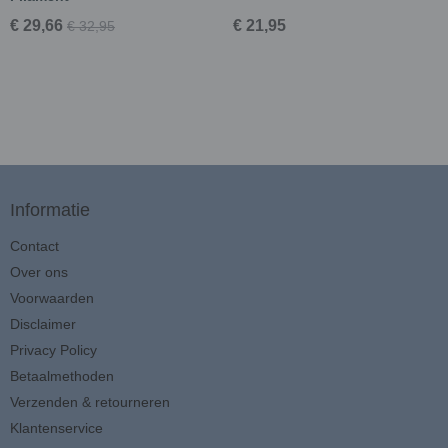
€ 29,66
€ 21,95
€ 32,95
Informatie
Contact
Over ons
Voorwaarden
Disclaimer
Privacy Policy
Betaalmethoden
Verzenden & retourneren
Klantenservice