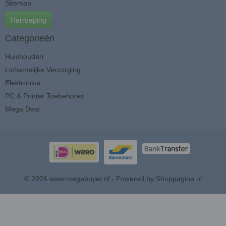
Sitemap
Herroeping
Categorieën
Huishouden
Lichamelijke Verzorging
Elektronica
PC & Printer Toebehoren
Mega Deal
© 2026 www.megabuyer.nl - Powered by Shoppagina.nl