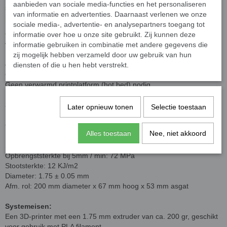
aanbieden van sociale media-functies en het personaliseren
sleutelhangers. Technische onderdelen of andere
van informatie en advertenties. Daarnaast verlenen we onze
probeersels, bedenk het en print het!
sociale media-, advertentie- en analysepartners toegang tot
Geperfectioneerde ronde vorm voor hoge printkwaliteit zonder
informatie over hoe u onze site gebruikt. Zij kunnen deze
vastlopen.
informatie gebruiken in combinatie met andere gegevens die
Met PLA kunnen alle vormen worden geprint en komen details
zij mogelijk hebben verzameld door uw gebruik van hun
goed tot hun recht.
diensten of die u hen hebt verstrekt.
Geschikt voor verschillende modellen en merken 3D printers.
Geen verwarmd printplatform (hot bed) nodig.
Specificaties:
Later opnieuw tonen
Selectie toestaan
Materiaal: PLA, 1.75 mm diameter
Gewicht: 1 kg/rol (2.2 lbs)
Alles toestaan
Nee, niet akkoord
Lengte: ca. 330 m
Smeltpunt: 195 - 235 °C
Opbrengststerkte bij 5mm / min: 72 MPa
Stootsterkte: 12 KJ/m2
Diameter: 1.75 ± 0.05 mm
Afm. rol: 200 mm diameter x 67 mm hoog x 53 mm asgat
Systemeisen:
Een 3D-printer met een 1.75 mm extruder van ca. 200 gr, geschikt
voor gebruik met PLA filament.