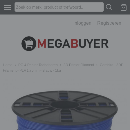
Inloggen
Registreren
Home
›
PC & Printer Toebehoren
›
3D Printer Filament
›
Gembird - 3DP
Filament - PLA 1,75mm - Blauw - 1kg