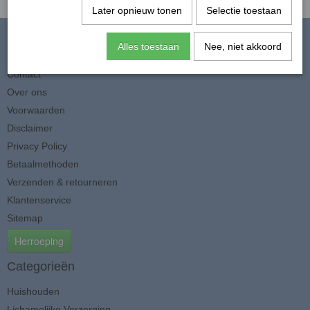
Later opnieuw tonen
Selectie toestaan
Alles toestaan
Nee, niet akkoord
Informatie
Contact
Over ons
Voorwaarden
Disclaimer
Privacy Policy
Betaalmethoden
Verzenden & retourneren
Klantenservice
Sitemap
Herroeping
Categorieën
Huishouden
Lichamelijke Verzorging