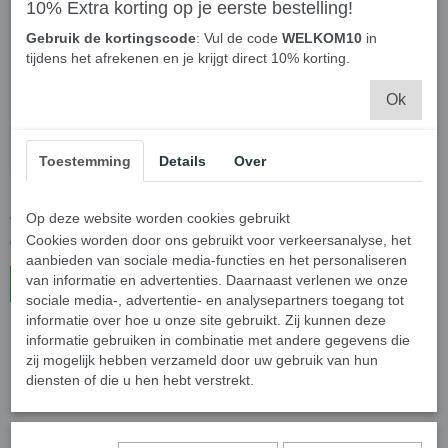
10% Extra korting op je eerste bestelling!
Gebruik de kortingscode
: Vul de code
WELKOM10
in
tijdens het afrekenen en je krijgt direct 10% korting.
Ok
Toestemming
Details
Over
Simplehuman Code J
Simplehuman code H
Afvalzakken - 60 stuks
vuilniszakken - 60 stuks
Op deze website worden cookies gebruikt
Cookies worden door ons gebruikt voor verkeersanalyse, het
€ 33,50
€ 27,95
aanbieden van sociale media-functies en het personaliseren
van informatie en advertenties. Daarnaast verlenen we onze
In winkelwagen
In winkelwagen
sociale media-, advertentie- en analysepartners toegang tot
informatie over hoe u onze site gebruikt. Zij kunnen deze
informatie gebruiken in combinatie met andere gegevens die
zij mogelijk hebben verzameld door uw gebruik van hun
diensten of die u hen hebt verstrekt.