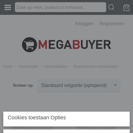
Inloggen
Registreren
Home
›
Huishouden
›
Vuilniszakken
›
Simplehuman vuilniszakken
Sorteer op:
Cookies toestaan Opties