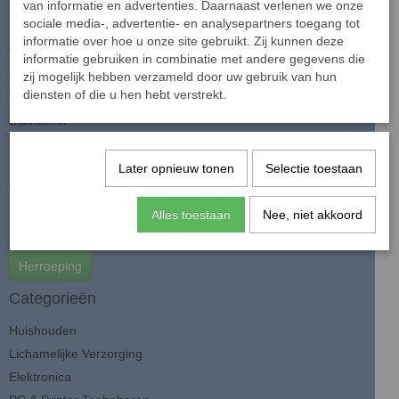
van informatie en advertenties. Daarnaast verlenen we onze
Informatie
sociale media-, advertentie- en analysepartners toegang tot
informatie over hoe u onze site gebruikt. Zij kunnen deze
Contact
informatie gebruiken in combinatie met andere gegevens die
Over ons
zij mogelijk hebben verzameld door uw gebruik van hun
diensten of die u hen hebt verstrekt.
Voorwaarden
Disclaimer
Privacy Policy
Betaalmethoden
Later opnieuw tonen
Selectie toestaan
Verzenden & retourneren
Klantenservice
Alles toestaan
Nee, niet akkoord
Sitemap
Herroeping
Categorieën
Huishouden
Lichamelijke Verzorging
Elektronica