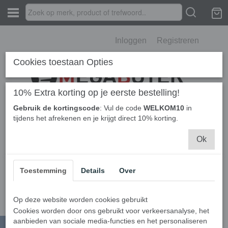
Inloggen
Registreren
Cookies toestaan Opties
10% Extra korting op je eerste bestelling!
Gebruik de kortingscode
: Vul de code
WELKOM10
in
Home
›
Elektronica
›
Perslucht Spuitbus
›
Swiffer
tijdens het afrekenen en je krijgt direct 10% korting.
Ok
Helaas bevinden er zich in deze categorie nog geen producten.
Probeert u het later nog eens!
Toestemming
Details
Over
Op deze website worden cookies gebruikt
Cookies worden door ons gebruikt voor verkeersanalyse, het
aanbieden van sociale media-functies en het personaliseren