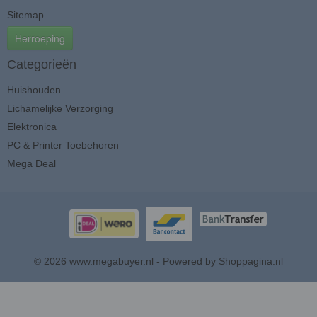
Sitemap
Herroeping
Categorieën
Huishouden
Lichamelijke Verzorging
Elektronica
PC & Printer Toebehoren
Mega Deal
© 2026 www.megabuyer.nl - Powered by Shoppagina.nl