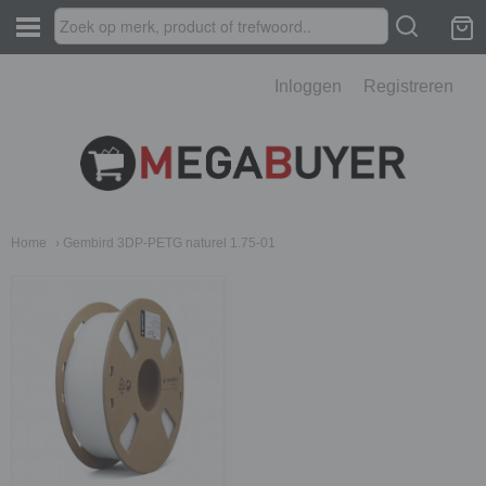
Inloggen
Registreren
Home
› Gembird 3DP-PETG naturel 1.75-01