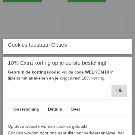
Cookies toestaan Opties
10% Extra korting op je eerste bestelling!
Gebruik de kortingscode
: Vul de code
WELKOM10
in
tijdens het afrekenen en je krijgt direct 10% korting.
3 D Printer High Speed
3D Printer High Speed
PETG filament, Geel 1.75
PETG filament, Rood, 1.75
Ok
mm, 1 kg
mm, 1 kg
€ 24,50
€ 24,50
Toestemming
Details
Over
In winkelwagen
In winkelwagen
Op deze website worden cookies gebruikt
Cookies worden door ons gebruikt voor verkeersanalyse, het