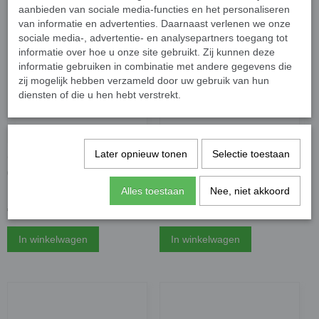
aanbieden van sociale media-functies en het personaliseren
van informatie en advertenties. Daarnaast verlenen we onze
sociale media-, advertentie- en analysepartners toegang tot
informatie over hoe u onze site gebruikt. Zij kunnen deze
informatie gebruiken in combinatie met andere gegevens die
zij mogelijk hebben verzameld door uw gebruik van hun
diensten of die u hen hebt verstrekt.
Later opnieuw tonen
Selectie toestaan
Gembird 3DP-PETG1.75-
Gembird 3DP-PETG1.75-
01-Y 3D printer filament
01-G 3D printer filament
PETG Geel 1.75 mm, 1 kg
PETG Groen 1.75 mm, 1 kg
Alles toestaan
Nee, niet akkoord
€ 21,95
€ 21,95
In winkelwagen
In winkelwagen