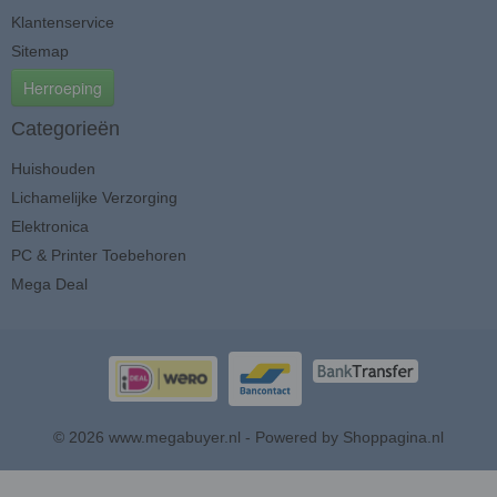
Klantenservice
Sitemap
Herroeping
Categorieën
Huishouden
Lichamelijke Verzorging
Elektronica
PC & Printer Toebehoren
Mega Deal
© 2026 www.megabuyer.nl - Powered by Shoppagina.nl