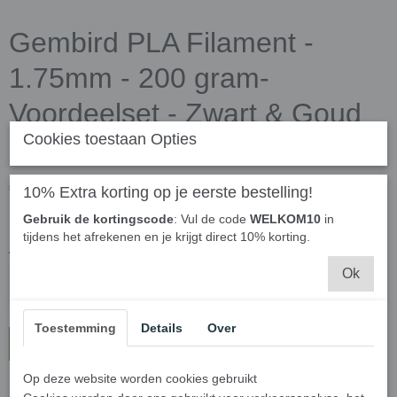
Gembird PLA Filament -
1.75mm - 200 gram-
Voordeelset - Zwart & Goud
Cookies toestaan Opties
Metallic - 3D printer filament
€ 42,95
10% Extra korting op je eerste bestelling!
(inclusief btw 21%)
✓
Op voorraad
Gebruik de kortingscode
: Vul de code
WELKOM10
in
tijdens het afrekenen en je krijgt direct 10% korting.
Aantal
Ok
Toestemming
Details
Over
In winkelwagen
Op deze website worden cookies gebruikt