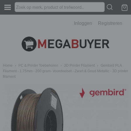
Inloggen
Registreren
Home
›
PC & Printer Toebehoren
›
3D Printer Filament
›
Gembird PLA
Filament - 1.75mm - 200 gram- Voordeelset - Zwart & Goud Metallic - 3D printer
filament