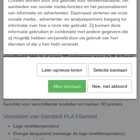
Gembird PLA Filament - 1.75mm - 200 gram-
Cookies worden door ons gebruikt voor verkeersanalyse, het
aanbieden van sociale media-functies en het personaliseren
Voordeelset - Zwart & Goud Metallic - 3D printer
van informatie en advertenties. Daarnaast verlenen we onze
sociale media-, advertentie- en analysepartners toegang tot
filament
informatie over hoe u onze site gebruikt. Zij kunnen deze
Gembird PLA filament met deze twee kleuren zijn een ideale
informatie gebruiken in combinatie met andere gegevens die
combinatie voor action figures, scifi spaceships en
zij mogelijk hebben verzameld door uw gebruik van hun
voertuigen. Daarnaast kun je er ook prachtige decoratieve 3D
diensten of die u hen hebt verstrekt.
ontwerpen mee printen. Een prachtige robot of klein
standbeeld. Heb jij al eigen 3D ontwerpen waar de PLA Goud
Metallic of PLA Zwart bij past? Met deze voordeliger
combinatie PLA filament word 3D printen nog leuker!
Later opnieuw tonen
Selectie toestaan
Geperfectioneerde ronde vorm voor hoge printkwaliteit zonder
vastlopen
Alles toestaan
Nee, niet akkoord
Met PLA kunnen alle vormen worden geprint en komen details
goed tot hun recht
Geschikt voor verschillende modellen en merken 3D printers
Voordelen van Gembird PLA Filament
Lage smelttemperatuur
Energie besparend (vanwege de lage smelttemperatuur)