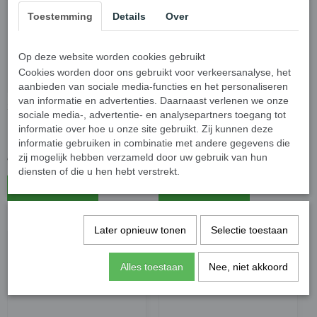
Toestemming
Details
Over
Op deze website worden cookies gebruikt
Cookies worden door ons gebruikt voor verkeersanalyse, het
aanbieden van sociale media-functies en het personaliseren
van informatie en advertenties. Daarnaast verlenen we onze
3 D Printer High Speed
3D Printer High Speed
sociale media-, advertentie- en analysepartners toegang tot
PETG filament, Geel 1.75
PETG filament, Rood, 1.75
informatie over hoe u onze site gebruikt. Zij kunnen deze
mm, 1 kg
mm, 1 kg
informatie gebruiken in combinatie met andere gegevens die
zij mogelijk hebben verzameld door uw gebruik van hun
€ 24,50
€ 24,50
diensten of die u hen hebt verstrekt.
In winkelwagen
In winkelwagen
Later opnieuw tonen
Selectie toestaan
Alles toestaan
Nee, niet akkoord