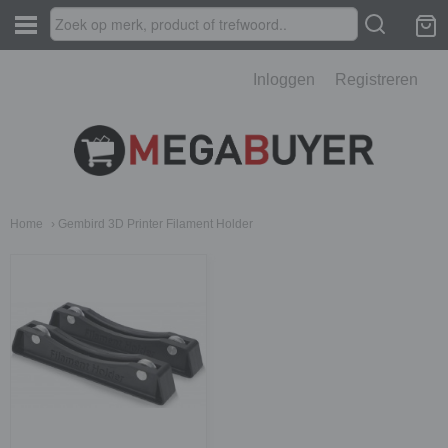
Inloggen
Registreren
Home
› Gembird 3D Printer Filament Holder