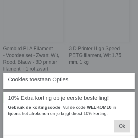
Gembird PLA Filament
3 D Printer High Speed
- Voordeelset - Zwart, Wit,
PETG filament, Wit 1.75
Rood, Blauw - 3D printer
mm, 1 kg
filament + 1 rol zwart
filament gratis
Cookies toestaan Opties
€ 47,50
€ 24,50
10% Extra korting op je eerste bestelling!
In winkelwagen
In winkelwagen
Gebruik de kortingscode
: Vul de code
WELKOM10
in
tijdens het afrekenen en je krijgt direct 10% korting.
Ok