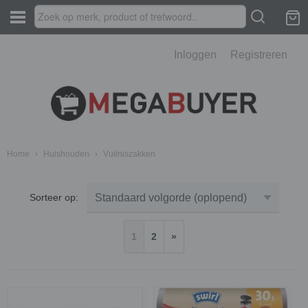
Inloggen
Registreren
Home
›
Huishouden
›
Vuilniszakken
Sorteer op:
1
2
»