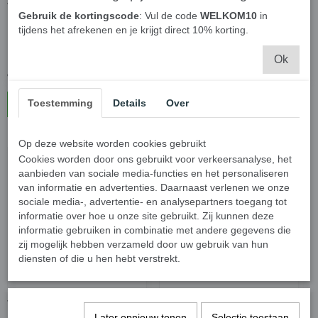
Vuilniszakken 35 liter
Swirl pedaalemmerzakjes
Gebruik de kortingscode
: Vul de code
WELKOM10
in
blauwgrijs trekband - 6
Scheurvast & Lekvrij met
tijdens het afrekenen en je krijgt direct 10% korting.
rollen
handvatten 35 Liter - 4
Rollen
Ok
€ 22,95
€ 20,95
Toestemming
Details
Over
In winkelwagen
In winkelwagen
Op deze website worden cookies gebruikt
Cookies worden door ons gebruikt voor verkeersanalyse, het
aanbieden van sociale media-functies en het personaliseren
van informatie en advertenties. Daarnaast verlenen we onze
sociale media-, advertentie- en analysepartners toegang tot
informatie over hoe u onze site gebruikt. Zij kunnen deze
informatie gebruiken in combinatie met andere gegevens die
zij mogelijk hebben verzameld door uw gebruik van hun
diensten of die u hen hebt verstrekt.
Vuilniszakken 20 Liter
Swirl vuilniszakken
Later opnieuw tonen
Selectie toestaan