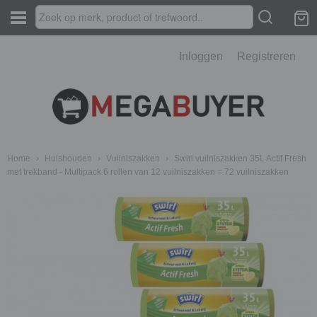
Inloggen
Registreren
Home
›
Huishouden
›
Vuilniszakken
›
Swirl vuilniszakken 35L Actif Fresh
met trekband - Multipack 6 rollen van 12 vuilniszakken = 72 vuilniszakken