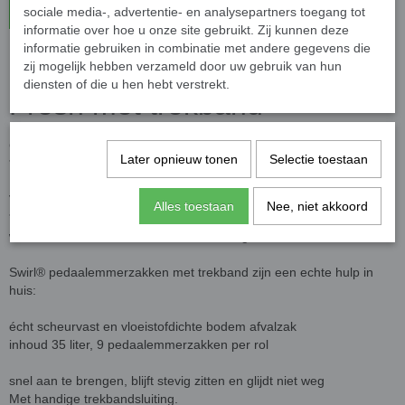
In winkelwagen
sociale media-, advertentie- en analysepartners toegang tot
informatie over hoe u onze site gebruikt. Zij kunnen deze
informatie gebruiken in combinatie met andere gegevens die
Swirl vuilniszakken 35L Actif
zij mogelijk hebben verzameld door uw gebruik van hun
diensten of die u hen hebt verstrekt.
Fresh met trekband
Citrussystem minder geurtjes**
Later opnieuw tonen
Selectie toestaan
** getest door onafhankelijk instituut
Voor 80% uit gerecycled plastic*
Alles toestaan
Nee, niet akkoord
*Swirl® vuilniszakken zijn voor 80% gemaakt uit gerecycled plastic,
waarvan minstens de helft uit herbruikte grondstof.
Swirl® pedaalemmerzakken met trekband zijn een echte hulp in
huis:
écht scheurvast en vloeistofdichte bodem afvalzak
inhoud 35 liter, 9 pedaalemmerzakken per rol
snel aan te brengen, blijft stevig zitten en glijdt niet weg
Met handige trekbandsluiting.