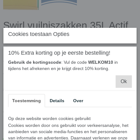
Swirl vuilniszakken 35L Actif
Cookies toestaan Opties
Fresh met trekband -
Multipack 6 rollen van 12
10% Extra korting op je eerste bestelling!
vuilniszakken = 72
Gebruik de kortingscode
: Vul de code
WELKOM10
in
tijdens het afrekenen en je krijgt direct 10% korting.
vuilniszakken
Ok
€ 29,95
€ 22,46
(inclusief btw 21%)
✓
Op voorraad
Toestemming
Details
Over
Aantal
Op deze website worden cookies gebruikt
Cookies worden door ons gebruikt voor verkeersanalyse, het
aanbieden van sociale media-functies en het personaliseren
van informatie en advertenties. Daarnaast verlenen we onze