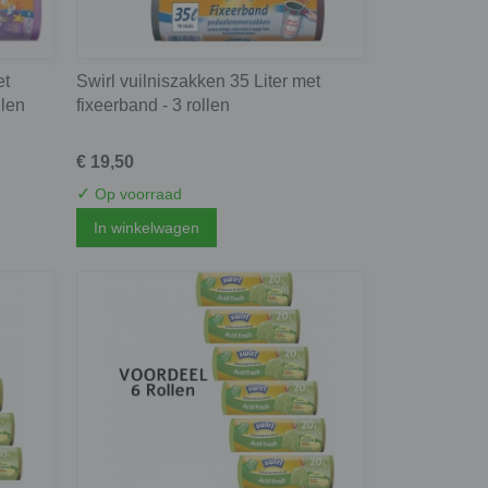
et
Swirl vuilniszakken 35 Liter met
llen
fixeerband - 3 rollen
€ 19,50
✓
Op voorraad
In winkelwagen