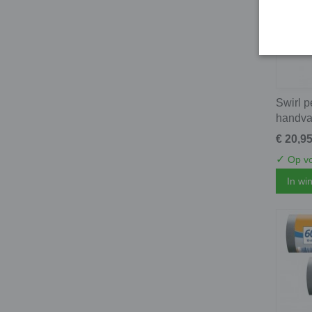
Swirl 
handvat
€ 20,9
✓
Op vo
In wi