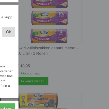
je krijgt
Ok
Swirl vuilniszakken geparfumeerd -
llen
10 Liter - 3 Rollen
€ 18,95
iale
 verlenen
✓
Op voorraad
 over hoe
dere
In winkelwagen
f die u
toestaan