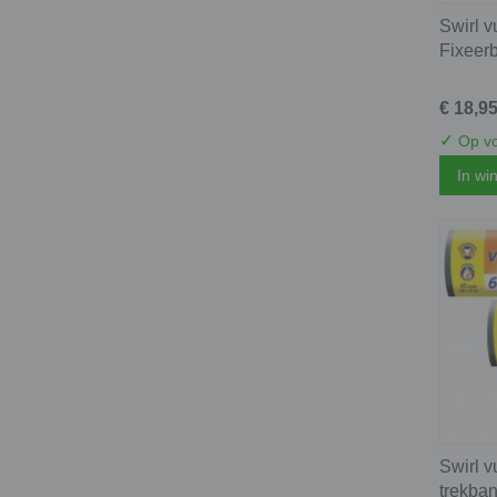
Swirl v
Fixeerb
€ 18,9
✓
Op vo
In wi
Swirl v
trekban