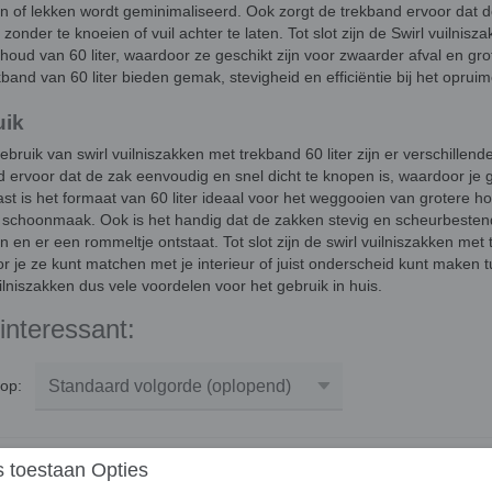
n of lekken wordt geminimaliseerd. Ook zorgt de trekband ervoor dat 
zonder te knoeien of vuil achter te laten. Tot slot zijn de Swirl vuiln
houd van 60 liter, waardoor ze geschikt zijn voor zwaarder afval en gr
band van 60 liter bieden gemak, stevigheid en efficiëntie bij het opruim
uik
gebruik van swirl vuilniszakken met trekband 60 liter zijn er verschille
d ervoor dat de zak eenvoudig en snel dicht te knopen is, waardoor je
st is het formaat van 60 liter ideaal voor het weggooien van grotere ho
 schoonmaak. Ook is het handig dat de zakken stevig en scheurbestendig 
 en er een rommeltje ontstaat. Tot slot zijn de swirl vuilniszakken met 
 je ze kunt matchen met je interieur of juist onderscheid kunt maken t
lniszakken dus vele voordelen voor het gebruik in huis.
interessant:
r op:
 toestaan Opties