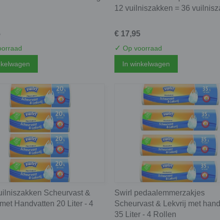
12 vuilniszakken = 36 vuilnis
5
€ 17,95
✓
orraad
Op voorraad
nkelwagen
In winkelwagen
uilniszakken Scheurvast &
Swirl pedaalemmerzakjes
 met Handvatten 20 Liter - 4
Scheurvast & Lekvrij met hand
35 Liter - 4 Rollen