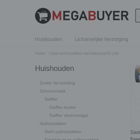
Huishouden
Lichamelijke Verzorging
Home
› Swirl vuilniszakken met trekband 60 Liter
Huishouden
Gratis Verzending
Schoonmaak
Swiffer
Swiffer duster
Swiffer vloerreiniger
Vuilniszakken
Swirl vuilniszakken
Swir
fixe
Simplehuman vuilniszakken