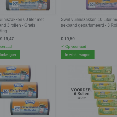
uilniszakken 60 liter met
Swirl vuilniszakken 10 Liter m
and 3 rollen - Gratis
trekband geparfumeerd - 3 Ro
ding
€ 19,47
€ 19,50
✓
orraad
Op voorraad
nkelwagen
In winkelwagen