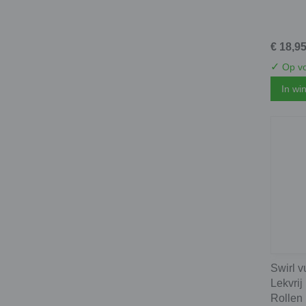
€ 18,9
✓
Op vo
In wi
Swirl v
Lekvrij
Rollen