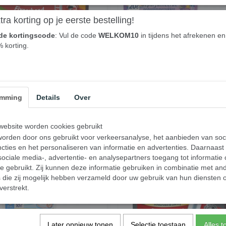
ra korting op je eerste bestelling!
de kortingscode
: Vul de code
WELKOM10
in tijdens het afrekenen en 
% korting.
emming
Details
Over
uilniszakken 30 liter 3 rollen
Swirl vuilniszakken 20 liter
stuks XL extra lang - Gratis
Geparfumeerde trekband - 3 ro
ding
ebsite worden cookies gebruikt
5
€ 20,00
orden door ons gebruikt voor verkeersanalyse, het aanbieden van soc
cties en het personaliseren van informatie en advertenties. Daarnaast
✓
orraad
Op voorraad
ociale media-, advertentie- en analysepartners toegang tot informatie
te gebruikt. Zij kunnen deze informatie gebruiken in combinatie met an
nkelwagen
In winkelwagen
die zij mogelijk hebben verzameld door uw gebruik van hun diensten o
verstrekt.
Later opnieuw tonen
Selectie toestaan
Alles 