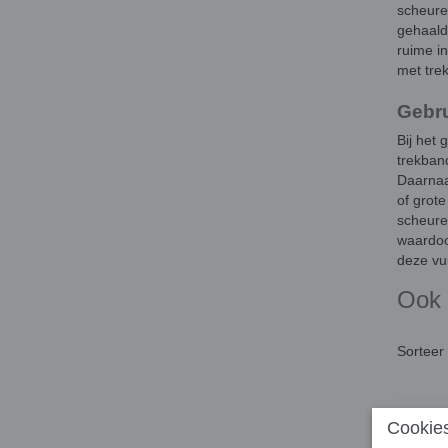
scheure
gehaald 
ruime in
met trek
Gebr
Bij het 
trekban
Daarnaa
of grote
scheuren
waardoor
deze vui
Ook 
Sortee
Cookies