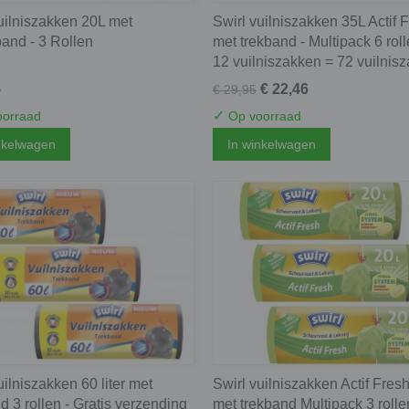
uilniszakken 20L met
Swirl vuilniszakken 35L Actif 
and - 3 Rollen
met trekband - Multipack 6 rol
12 vuilniszakken = 72 vuilnis
5
€ 22,46
€ 29,95
✓
orraad
Op voorraad
nkelwagen
In winkelwagen
uilniszakken 60 liter met
Swirl vuilniszakken Actif Fres
d 3 rollen - Gratis verzending
met trekband Multipack 3 roll