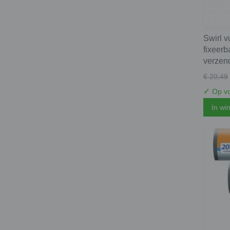
Swirl v
fixeerb
verzen
€ 20,49
✓
Op vo
In wi