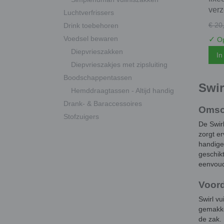
ver
Luchtverfrissers
€ 20
Drink toebehoren
Voedsel bewaren
✓
Op
Diepvrieszakken
In
Diepvrieszakjes met zipsluiting
Boodschappentassen
Swir
Hemddraagtassen - Altijd handig
Drank- & Baraccessoires
Omsc
Stofzuigers
De Swirl
zorgt er
handige 
geschik
eenvoud
Voor
Swirl vu
gemakke
de zak. 