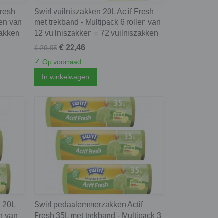
Fresh
Swirl vuilniszakken 20L Actif Fresh
len van
met trekband - Multipack 6 rollen van
zakken
12 vuilniszakken = 72 vuilniszakken
€ 22,46
€ 29,95
✓
Op voorraad
In winkelwagen
h 20L
Swirl pedaalemmerzakken Actif
en van
Fresh 35L met trekband - Multipack 3