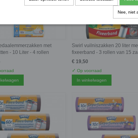
Nee, niet 
pedaalemmerzakken met
Swirl vuilniszakken 20 liter me
ten - 10 Liter - 4 rollen
fixeerband - 3 rollen van 15 z
5
€ 19,50
✓
orraad
Op voorraad
nkelwagen
In winkelwagen