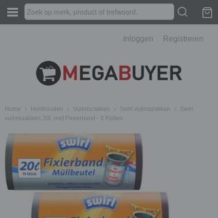
Inloggen
Registreren
Home
›
Huishouden
›
Vuilniszakken
›
Swirl vuilniszakken
›
Swirl
vuilniszakken 20L met Fixeerband - 3 Rollen