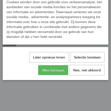
Productspecificaties
Cookies worden door ons gebruikt voor verkeersanalyse, het
aanbieden van sociale media-functies en het personaliseren
Materiaal, afmetingen & capaciteit
van informatie en advertenties. Daarnaast verlenen we onze
sociale media-, advertentie- en analysepartners toegang tot
Materiaal
informatie over hoe u onze site gebruikt. Zij kunnen deze
informatie gebruiken in combinatie met andere gegevens die
Plastic
zij mogelijk hebben verzameld door uw gebruik van hun
Afmetingen
diensten of die u hen hebt verstrekt.
51 x 1 cm (lxb)
Gewicht
0,2 kg
Aantal stuks in verpakking
Later opnieuw tonen
Selectie toestaan
3 x 15 stuks
Alles toestaan
Nee, niet akkoord