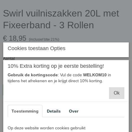
Swirl vuilniszakken 20L met
Fixeerband - 3 Rollen
€ 18,95
(inclusief btw 21%)
Cookies toestaan Opties
✓
Op voorraad
Aantal
10% Extra korting op je eerste bestelling!
Gebruik de kortingscode
: Vul de code
WELKOM10
in
tijdens het afrekenen en je krijgt direct 10% korting.
In winkelwagen
Ok
Swirl vuilniszakken 20L met
Toestemming
Details
Over
Fixeerband - 3 Rollen
Op deze website worden cookies gebruikt