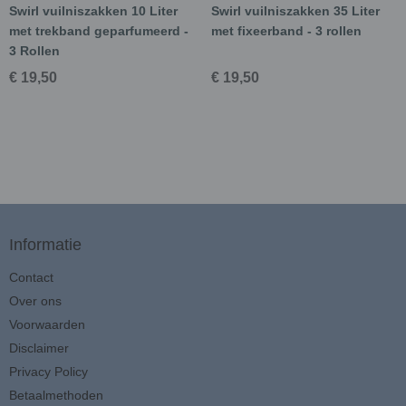
Swirl vuilniszakken 10 Liter
Swirl vuilniszakken 35 Liter
met trekband geparfumeerd -
met fixeerband - 3 rollen
3 Rollen
€ 19,50
€ 19,50
Informatie
Contact
Over ons
Voorwaarden
Disclaimer
Privacy Policy
Betaalmethoden