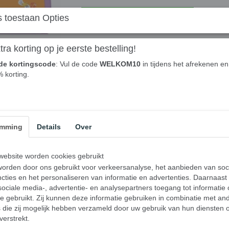
In winkelwagen
 toestaan Opties
Swirl vuilniszakken 
ra korting op je eerste bestelling!
de kortingscode
: Vul de code
WELKOM10
in tijdens het afrekenen en 
geparfumeerd - 3 Ro
% korting.
Swirl® pedaalemmerzakken met trekband zijn 
écht scheurvast en vloeistofdichte bode
inhoud 10 liter, 14 pedaalemmerzakken p
emming
Details
Over
snel aan te brengen, blijft stevig zitten en
Met handige trekbandsluiting.
ebsite worden cookies gebruikt
Geparfumeerd met vanille- en lavendelg
orden door ons gebruikt voor verkeersanalyse, het aanbieden van soc
Ook het verwijderen van het afval is heel e
cties en het personaliseren van informatie en advertenties. Daarnaast
hebt een praktisch handvat.
ociale media-, advertentie- en analysepartners toegang tot informatie
te gebruikt. Zij kunnen deze informatie gebruiken in combinatie met an
die zij mogelijk hebben verzameld door uw gebruik van hun diensten o
Specificaties
verstrekt.
EAN code