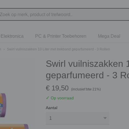
Elektronica
PC & Printer Toebehoren
Mega Deal
n
›
Swirl vuilniszakken 10 Liter met trekband geparfumeerd - 3 Rollen
Swirl vuilniszakken 
geparfumeerd - 3 Ro
€ 19,50
(inclusief btw 21%)
✓
Op voorraad
Aantal