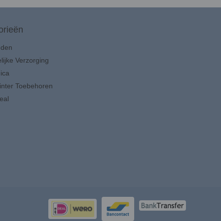
orieën
uden
lijke Verzorging
ica
inter Toebehoren
eal