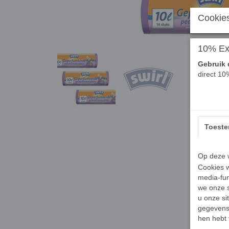
Cookies
10% Ext
Gebruik 
direct 10
Toest
Op deze w
Cookies w
media-fun
we onze s
u onze si
gegevens 
hen hebt 