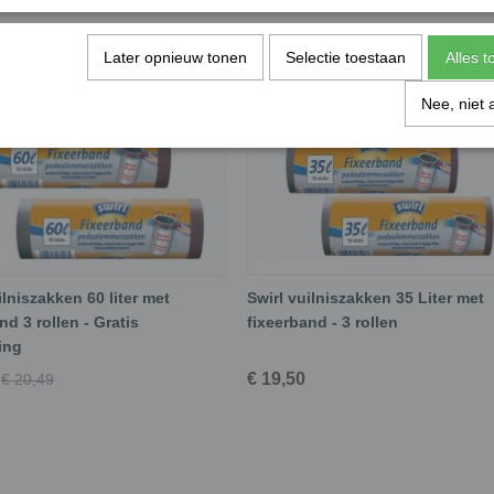
Later opnieuw tonen
Selectie toestaan
Alles 
Nee, niet 
ilniszakken 60 liter met
Swirl vuilniszakken 35 Liter met
nd 3 rollen - Gratis
fixeerband - 3 rollen
ing
€ 19,50
€ 20,49