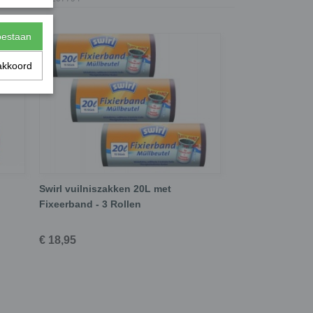
toestaan
akkoord
Swirl vuilniszakken 20L met
Fixeerband - 3 Rollen
€ 18,95