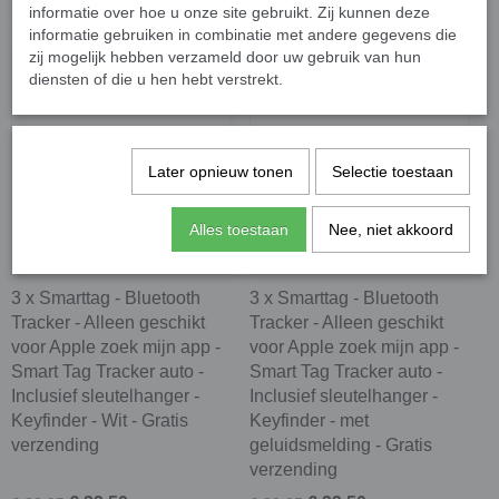
informatie over hoe u onze site gebruikt. Zij kunnen deze
informatie gebruiken in combinatie met andere gegevens die
zij mogelijk hebben verzameld door uw gebruik van hun
diensten of die u hen hebt verstrekt.
Later opnieuw tonen
Selectie toestaan
Alles toestaan
Nee, niet akkoord
3 x Smarttag - Bluetooth
3 x Smarttag - Bluetooth
Tracker - Alleen geschikt
Tracker - Alleen geschikt
voor Apple zoek mijn app -
voor Apple zoek mijn app -
Smart Tag Tracker auto -
Smart Tag Tracker auto -
Inclusief sleutelhanger -
Inclusief sleutelhanger -
Keyfinder - Wit - Gratis
Keyfinder - met
verzending
geluidsmelding - Gratis
verzending