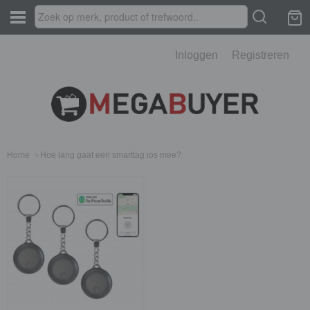
Inloggen
Registreren
Home
› Hoe lang gaat een smarttag ios mee?