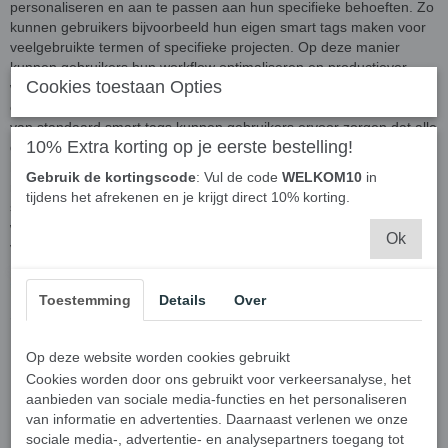
personaliseren en aan te passen aan hun specifieke behoeften. Zo
kunnen gebruikers bijvoorbeeld hun eigen smart tags maken voor
veelgebruikte termen of specifieke projecten. Op deze manier
kunnen gebruikers hun workflow optimaliseren en productiever
Cookies toestaan Opties
werken. Tot slot kan het gebruik van smart tags gebruikers helpen
om consistentie te bewaren in hun documenten. Door het gebruik
van standaard smart tags kunnen gebruikers ervoor zorgen dat alle
10% Extra korting op je eerste bestelling!
documenten binnen een organisatie dezelfde opmaak en structuur
hebben. Dit zorgt niet alleen voor een professionele uitstraling,
Gebruik de kortingscode
: Vul de code
WELKOM10
in
maar maakt het ook makkelijker om documenten te delen en
tijdens het afrekenen en je krijgt direct 10% korting.
samen te werken met anderen. Kortom, smart tags zijn een
waardevolle tool voor gebruikers die hun documenten willen
Ok
verbeteren en hun productiviteit willen verhogen.
Toestemming
Details
Over
+ geweldig!
Op deze website worden cookies gebruikt
Sorteer op:
Cookies worden door ons gebruikt voor verkeersanalyse, het
aanbieden van sociale media-functies en het personaliseren
van informatie en advertenties. Daarnaast verlenen we onze
sociale media-, advertentie- en analysepartners toegang tot