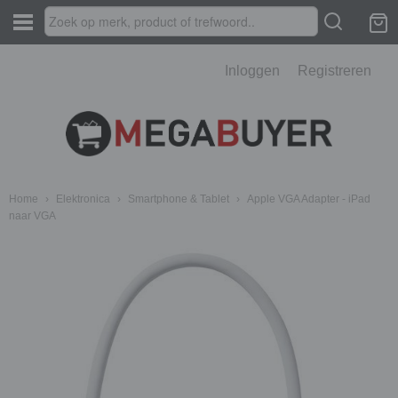
Inloggen
Registreren
Home
›
Elektronica
›
Smartphone & Tablet
›
Apple VGA Adapter - iPad
naar VGA