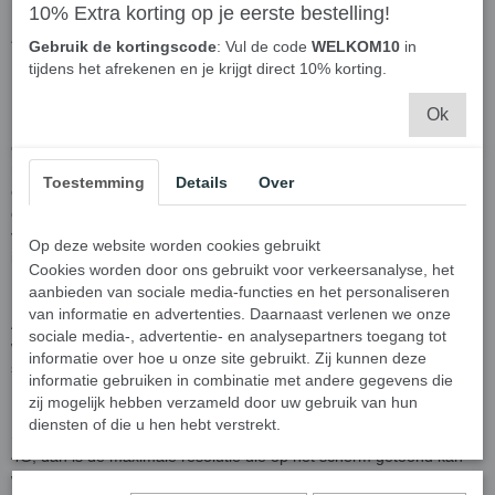
10% Extra korting op je eerste bestelling!
Apple VGA Adapter - iPad
Gebruik de kortingscode
: Vul de code
WELKOM10
in
naar VGA
tijdens het afrekenen en je krijgt direct 10% korting.
Ok
Deze originele VGA Adapter van Apple zorgt voor VGA
ondersteuning op uw iPad, iPad 2, iPhone 4/4S of iPod touch 4G of
nieuwer. U sluit via de adapter eenvoudig een VGA kabel aan op
Toestemming
Details
Over
een televisie, scherm of projector, zodat uw keynote-presentaties of
diavoorstellingen van uw foto's en video's in groot formaat kunt
vertonen. De VGA adapter kan hierbij direct op de iPod, iPhone of
Op deze website worden cookies gebruikt
iPad worden aangesloten, of via een docking-station.
Cookies worden door ons gebruikt voor verkeersanalyse, het
aanbieden van sociale media-functies en het personaliseren
De iPad 2 ondersteunt hierbij als enige 'mirroring': via de VGA
van informatie en advertenties. Daarnaast verlenen we onze
Adapter is het scherm van de iPad 2 continu te zien op het scherm
sociale media-, advertentie- en analysepartners toegang tot
waarop u de iPad 2 aansluit. Alles wat u doet is daarbij op het
informatie over hoe u onze site gebruikt. Zij kunnen deze
scherm te volgen. De maximale resolutie is hierbij maarliefst 1080p
informatie gebruiken in combinatie met andere gegevens die
HD.
zij mogelijk hebben verzameld door uw gebruik van hun
diensten of die u hen hebt verstrekt.
Sluit u de VGA adapter aan op de iPad 1, iPhone 4/4S of iPod touch
4G, dan is de maximale resolutie die op het scherm getoond kan
worden 720p.