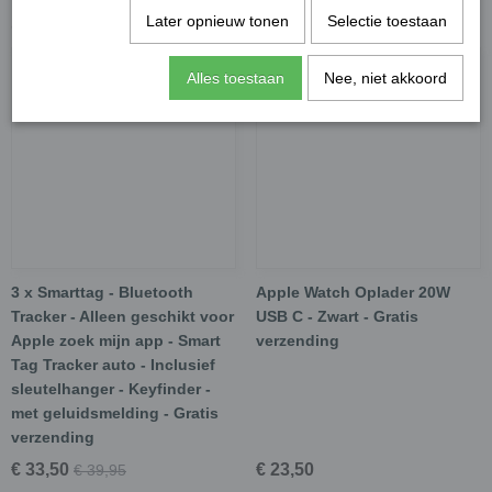
Later opnieuw tonen
Selectie toestaan
Ook interessant
Alles toestaan
Nee, niet akkoord
3 x Smarttag - Bluetooth
Apple Watch Oplader 20W
Tracker - Alleen geschikt voor
USB C - Zwart - Gratis
Apple zoek mijn app - Smart
verzending
Tag Tracker auto - Inclusief
sleutelhanger - Keyfinder -
met geluidsmelding - Gratis
verzending
€ 33,50
€ 23,50
€ 39,95