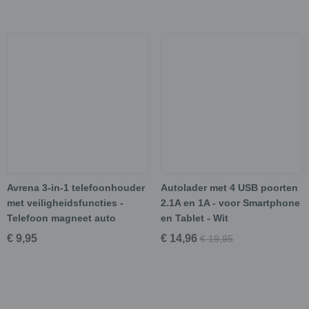
Avrena 3-in-1 telefoonhouder
Autolader met 4 USB poorten
met veiligheidsfuncties -
2.1A en 1A - voor Smartphone
Telefoon magneet auto
en Tablet - Wit
€ 9,95
€ 14,96
€ 19,95