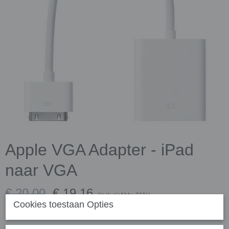
Apple VGA Adapter - iPad
naar VGA
€ 20,00
€ 19,16
(inclusief btw 21%)
Cookies toestaan Opties
✓
Op voorraad