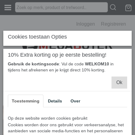
Inloggen
Registreren
Cookies toestaan Opties
10% Extra korting op je eerste bestelling!
Gebruik de kortingscode
: Vul de code
WELKOM10
in
Home
›
Berichten
› Hoe doe je zelf een kleuranalyse?
tijdens het afrekenen en je krijgt direct 10% korting.
Hoe doe je zelf een
Ok
kleuranalyse?
Toestemming
Details
Over
Hoe doe je zelf
Op deze website worden cookies gebruikt
Cookies worden door ons gebruikt voor verkeersanalyse, het
een
aanbieden van sociale media-functies en het personaliseren