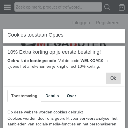
Inloggen
Registreren
Cookies toestaan Opties
10% Extra korting op je eerste bestelling!
Gebruik de kortingscode
: Vul de code
WELKOM10
in
Home
›
Berichten
› Wat is het verschil tussen boterhamzakje en
tijdens het afrekenen en je krijgt direct 10% korting.
diepvrieszakje?
Ok
Wat is het verschil tussen
Toestemming
Details
Over
boterhamzakje en
diepvrieszakje?
Op deze website worden cookies gebruikt
Cookies worden door ons gebruikt voor verkeersanalyse, het
aanbieden van sociale media-functies en het personaliseren
Het verschil tussen