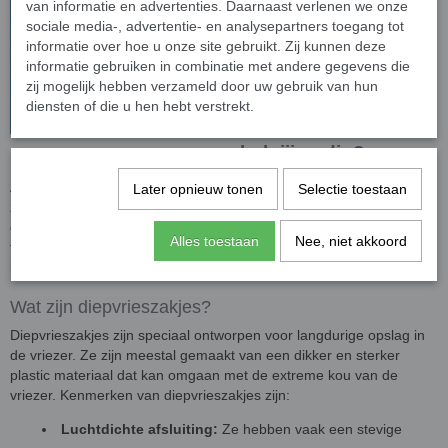
van informatie en advertenties. Daarnaast verlenen we onze
sociale media-, advertentie- en analysepartners toegang tot
informatie over hoe u onze site gebruikt. Zij kunnen deze
diepvrieszakje en
informatie gebruiken in combinatie met andere gegevens die
zij mogelijk hebben verzameld door uw gebruik van hun
boterhamzakje: Wat
diensten of die u hen hebt verstrekt.
heb jij nodig?
Als het gaat om voedselopslag en -behoud, zijn goed gekozen
Later opnieuw tonen
Selectie toestaan
zakken essentieel. Twee veelvoorkomende opties zijn
diepvrieszakken en boterhamzakken. Maar wat is het verschil
Alles toestaan
Nee, niet akkoord
tussen deze twee en wanneer gebruik je welke? In deze blogpost
leggen we het voor je uit.
Wat zijn diepvrieszakjes?
Diepvrieszakjes zijn speciaal ontworpen voor langdurige opslag in
de vriezer. Ze zijn meestal gemaakt van een dikker en sterker
plastic materiaal dat kan omgaan met de extreme kou van de
vriezer. Kenmerken van diepvrieszakjes zijn:
Luchtdichte afsluiting:
Ze hebben vaak een stevige