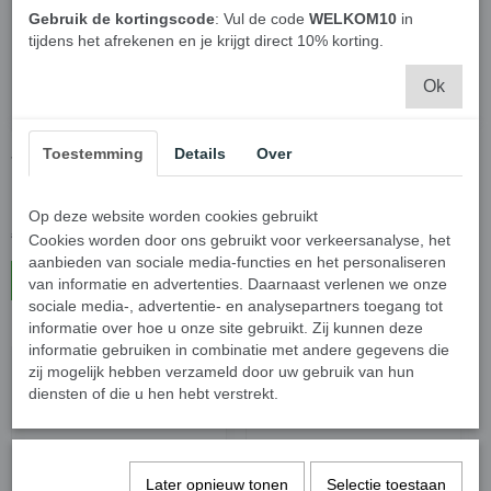
Gebruik de kortingscode
: Vul de code
WELKOM10
in
tijdens het afrekenen en je krijgt direct 10% korting.
Ok
Toestemming
Details
Over
JBL Clip 4 - Draagbare
Nedis - Draadloze deurbel
Bluetooth Mini Speaker -
Blauw/Paars
Op deze website worden cookies gebruikt
€ 47,45
€ 23,70
€ 49,95
€ 24,95
Cookies worden door ons gebruikt voor verkeersanalyse, het
aanbieden van sociale media-functies en het personaliseren
In winkelwagen
In winkelwagen
van informatie en advertenties. Daarnaast verlenen we onze
sociale media-, advertentie- en analysepartners toegang tot
informatie over hoe u onze site gebruikt. Zij kunnen deze
informatie gebruiken in combinatie met andere gegevens die
zij mogelijk hebben verzameld door uw gebruik van hun
diensten of die u hen hebt verstrekt.
Later opnieuw tonen
Selectie toestaan