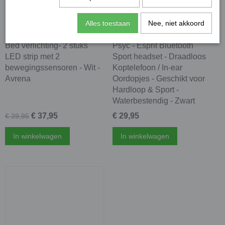
Alles toestaan
Nee, niet akkoord
Bed verlichting- 2 stuks
Psyc - Esprit Bluetooth
LED strip met 2
Sport headset - Draadloos
bewegingssensoren - Wit -
Koptelefoon / In-ear
Avrena
Oordopjes - Geschikt voor
Hardloop & Sport -
Waterbestendig - Zwart
€ 37,95
€ 29,95
€ 39,95
In winkelwagen
In winkelwagen