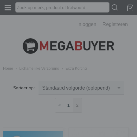
Inloggen
Registreren
Home
›
Lichamelijke Verzorging
›
Extra Korting
Sorteer op:
«
1
2