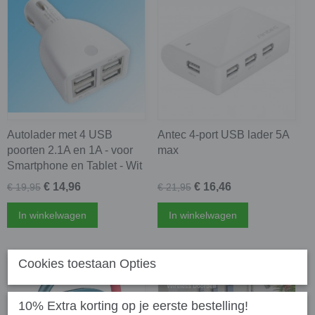
Autolader met 4 USB
Antec 4-port USB lader 5A
poorten 2.1A en 1A - voor
max
Smartphone en Tablet - Wit
€ 14,96
€ 16,46
€ 19,95
€ 21,95
In winkelwagen
In winkelwagen
Cookies toestaan Opties
10% Extra korting op je eerste bestelling!