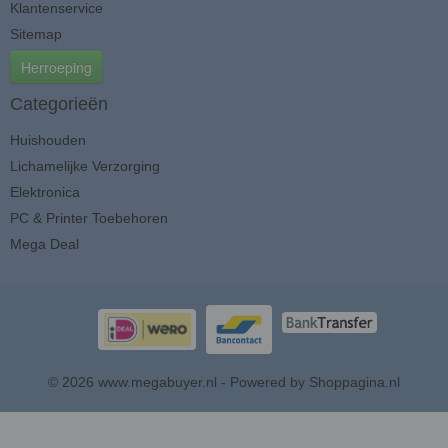
Klantenservice
Sitemap
Herroeping
Categorieën
Huishouden
Lichamelijke Verzorging
Elektronica
PC & Printer Toebehoren
Mega Deal
© 2026 www.megabuyer.nl - Powered by Shoppagina.nl