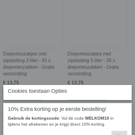
Diepvrieszakjes met
Diepvrieszakjes met
zipsluiting 3 liter - 45 x
zipsluiting 5 liter - 30 x
diepvrieszakken - Gratis
diepvrieszakken - Gratis
verzending
verzending
€ 13,75
€ 13,75
Cookies toestaan Opties
In winkelwagen
In winkelwagen
10% Extra korting op je eerste bestelling!
Gebruik de kortingscode
: Vul de code
WELKOM10
in
tijdens het afrekenen en je krijgt direct 10% korting.