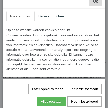
Ok
Stevige ziplock diepvrieszakjes
Toestemming
Details
Over
zijn handig om voedsel op te
bewaren in de vriezer
Op deze website worden cookies gebruikt
Cookies worden door ons gebruikt voor verkeersanalyse, het
aanbieden van sociale media-functies en het personaliseren
Waarom kiezen voor stevige ziplock
van informatie en advertenties. Daarnaast verlenen we onze
diepvrieszakjes?
sociale media-, advertentie- en analysepartners toegang tot
informatie over hoe u onze site gebruikt. Zij kunnen deze
Stevige Ziplock Diepvrieszakjes zijn onmisbaar als het gaat om het
informatie gebruiken in combinatie met andere gegevens die
bewaren van voedsel in de vriezer. Deze speciaal ontworpen zakjes
zij mogelijk hebben verzameld door uw gebruik van hun
bieden verschillende voordelen ten opzichte van gewone
diensten of die u hen hebt verstrekt.
diepvrieszakjes of bakjes. Of je nu restjes van een maaltijd wilt
bewaren of verse producten langer wilt bewaren, stevige Ziplock
Diepvrieszakjes zijn de ideale keuze.
Later opnieuw tonen
Selectie toestaan
Een van de
belangrijkste
Alles toestaan
Nee, niet akkoord
redenen om te