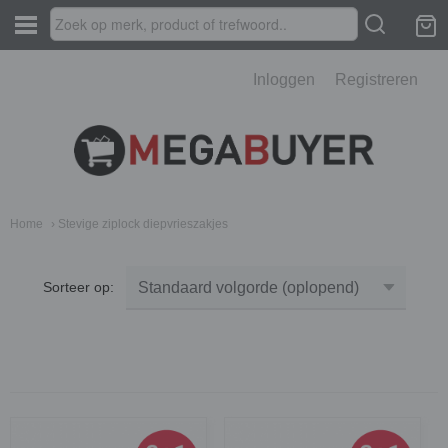
Inloggen
Registreren
Home
› Stevige ziplock diepvrieszakjes
Sorteer op: