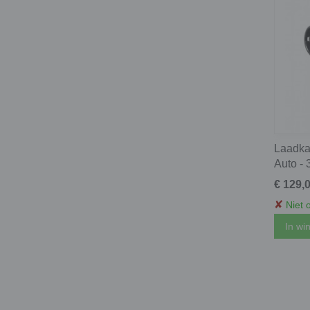
Laadkab
Auto - 
€ 129,
✘
Niet 
In wi