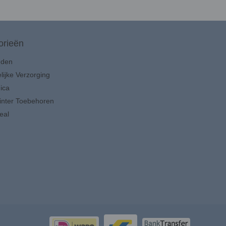
orieën
uden
lijke Verzorging
ica
inter Toebehoren
eal