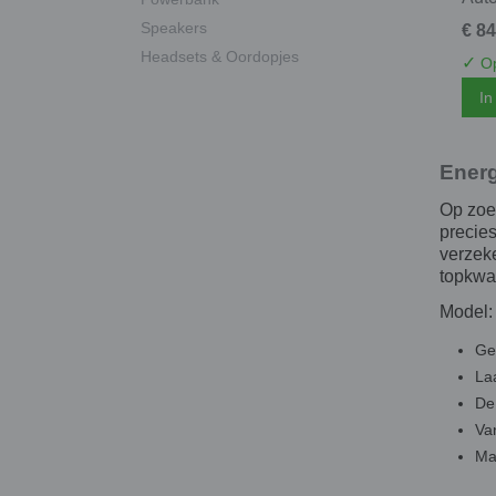
Speakers
€ 84
Headsets & Oordopjes
✓
Op
In
Energ
Op zoe
precies
verzek
topkwal
Model
Ges
La
De 
Va
Ma