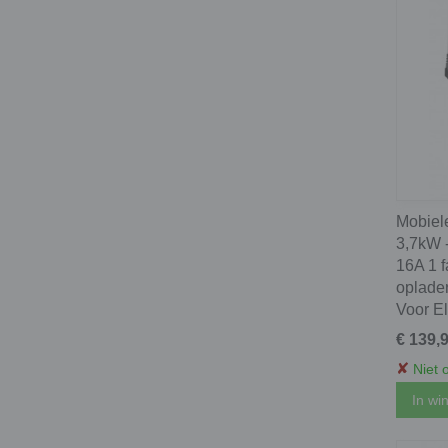
Mobiel
3,7kW 
16A 1 f
oplader
Voor El
€ 139,
✘
Niet 
In wi