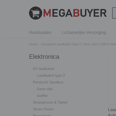
Huishouden
Lichamelijke Verzorging
Home
› Energenie laadkabel Type 2 1 fase 16A 3,7kW 8 meter
Elektronica
EV laadkabel
Laadkabel type 2
Perslucht Spuitbus
Geen titel
Swiffer
Smartphone & Tablet
Smart Home
Laad
Auto
Powerbank