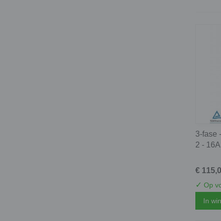
3-fase 
2 - 16A
€ 115,
✓
Op vo
In wi