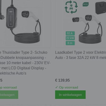
e Thuislader Type 2- Schuko
Laadkabel Type 2 voor Elektr
-Dubbele knopaanpassing -
Auto - 3 fase 32A 22 kW 8 met
ase 10 meter kabel - 230V EV-
 met LCD Digitaal Display -
ektrische Auto's
95
€ 139,95
✓
op voorraad
Op voorraad
nkelwagen
In winkelwagen