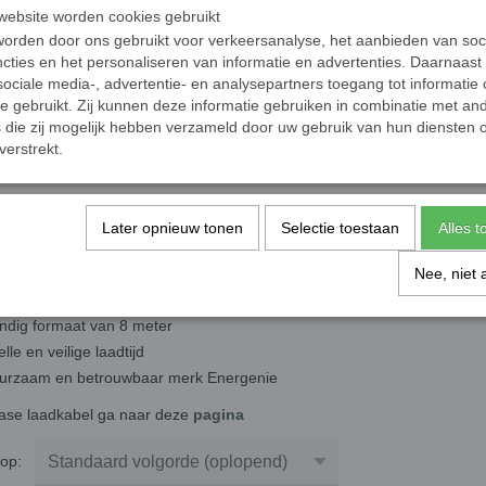
ebsite worden cookies gebruikt
orden door ons gebruikt voor verkeersanalyse, het aanbieden van soc
cties en het personaliseren van informatie en advertenties. Daarnaast
laden met Laadkabel Type 2 voor Elektrische Auto - 1 fase 16A 3,
ociale media-, advertentie- en analysepartners toegang tot informatie
 laadkabel van Energenie laad je jouw elektrische auto snel en veilig 
te gebruikt. Zij kunnen deze informatie gebruiken in combinatie met an
die zij mogelijk hebben verzameld door uw gebruik van hun diensten o
am en betrouwbaar
verstrekt.
adkabel is gemaakt van hoogwaardige materialen en is geschikt voor da
svriendelijk en compact
Later opnieuw tonen
Selectie toestaan
Alles 
 lengte van 8 meter is deze laadkabel eenvoudig mee te nemen en makk
Nee, niet 
kelijk je elektrische auto opladen
schikt voor 1 fase 16A 3,7 kW
ndig formaat van 8 meter
lle en veilige laadtijd
urzaam en betrouwbaar merk Energenie
fase laadkabel ga naar deze
pagina
r op: