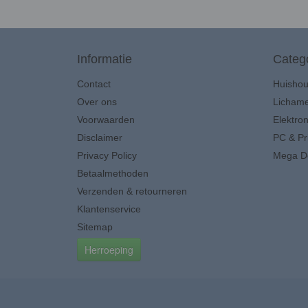
Informatie
Categ
Contact
Huisho
Over ons
Lichame
Voorwaarden
Elektron
Disclaimer
PC & Pr
Privacy Policy
Mega D
Betaalmethoden
Verzenden & retourneren
Klantenservice
Sitemap
Herroeping