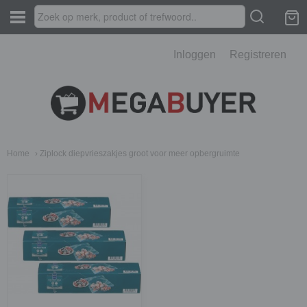
Inloggen
Registreren
Home
› Ziplock diepvrieszakjes groot voor meer opbergruimte