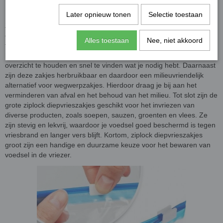
ziplock
Later opnieuw tonen
Selectie toestaan
Ziplock diepvrieszakjes groot hebben verschillende voordelen ten
opzichte van reguliere diepvrieszakjes. Ten eerste zijn ze makkelijk
Alles toestaan
Nee, niet akkoord
te stapelen in de vriezer, waardoor je een georganiseerde opslag
hebt en meer ruimte bespaart. Dit maakt het gemakkelijker om
overzicht te houden en snel te vinden wat je nodig hebt. Daarnaast
zijn deze zakjes herbruikbaar en daardoor een milieuvriendelijk
alternatief voor wegwerpzakjes. Hierdoor draag je bij aan het
verminderen van afval en het behoud van het milieu. Tot slot zijn de
grote ziplock diepvrieszakjes geschikt voor het invriezen van
diverse producten, zoals soepen, sauzen, groenten en vlees. Ze
zijn stevig en lekvrij, waardoor je voedsel goed beschermd is tegen
vriesbrand en langer vers blijft. Kortom, ziplock diepvrieszakjes
groot zijn een handige en duurzame keuze voor het bewaren van
voedsel in de vriezer.