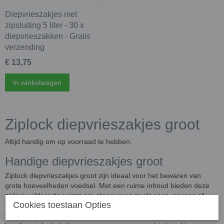
Diepvrieszakjes met
zipsluiting 5 liter - 30 x
diepvrieszakken - Gratis
verzending
€ 13,75
In winkelwagen
Ziplock diepvrieszakjes groot
Altijd handig om op voorraad te hebben.
Handige diepvrieszakjes groot
Ziplock diepvrieszakjes groot zijn ideaal voor het bewaren van
grote hoeveelheden voedsel. Met een ruime inhoud bieden deze
zakjes voldoende ruimte om etenswaren zoals soep, sauzen of
Cookies toestaan Opties
groenten in te bewaren. Daarnaast zijn deze diepvrieszakjes lekvrij,
waardoor je niet bang hoeft te zijn voor morsen in je vriezer. Het