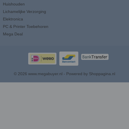
Huishouden
Lichamelijke Verzorging
Elektronica
PC & Printer Toebehoren
Mega Deal
© 2026 www.megabuyer.nl - Powered by Shoppagina.nl