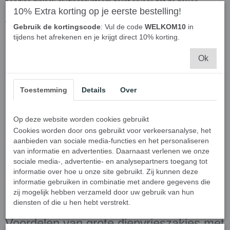
handige ziplock-sluitingssysteem zorgt ervoor dat de zakjes
10% Extra korting op je eerste bestelling!
makkelijk en luchtdicht afgesloten kunnen worden, waardoor je
voedsel langer vers blijft. Met deze handige diepvrieszakjes groot
Gebruik de kortingscode
: Vul de code
WELKOM10
in
hoef je je geen zorgen te maken over het bewaren van voedsel en
tijdens het afrekenen en je krijgt direct 10% korting.
houd je je vriezer georganiseerd en overzichtelijk.
Ok
Toestemming
Details
Over
Op deze website worden cookies gebruikt
Cookies worden door ons gebruikt voor verkeersanalyse, het
aanbieden van sociale media-functies en het personaliseren
van informatie en advertenties. Daarnaast verlenen we onze
sociale media-, advertentie- en analysepartners toegang tot
informatie over hoe u onze site gebruikt. Zij kunnen deze
informatie gebruiken in combinatie met andere gegevens die
zij mogelijk hebben verzameld door uw gebruik van hun
diensten of die u hen hebt verstrekt.
Voordelen van grote diepvrieszakjes met