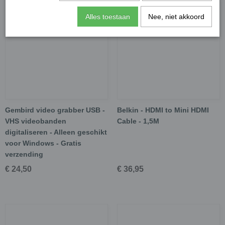
Alles toestaan
Nee, niet akkoord
Gembird video grabber USB -
Belkin - HDMI to Mini HDMI
VHS videobanden
Cable - 1,5M
digitaliseren - Alleen geschikt
voor Windows - Gratis
verzending
€ 24,50
€ 36,95