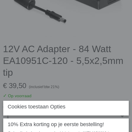
12V AC Adapter - 84 Watt
EA10951C-120 - 5,5x2,5mm
tip
€ 39,50
(inclusief btw 21%)
✓
Op voorraad
Aantal
Cookies toestaan Opties
10% Extra korting op je eerste bestelling!