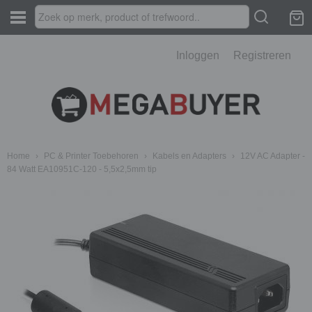
Inloggen
Registreren
Home
›
PC & Printer Toebehoren
›
Kabels en Adapters
›
12V AC Adapter -
84 Watt EA10951C-120 - 5,5x2,5mm tip