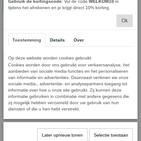
Gebruik de kortingscode
: Vul de code
WELKOM10
in
In winkelwagen
tijdens het afrekenen en je krijgt direct 10% korting.
Ok
12V AC Adapter - 84 Watt EA10951C-120 -
5,5x2,5mm tip
Toestemming
Details
Over
voor o.a. Pico PSU, Monitoren en Mini ITX kasten
Model
EA10951C-120
Op deze website worden cookies gebruikt
Watt
84W
Cookies worden door ons gebruikt voor verkeersanalyse, het
O/P Voltage
12V
aanbieden van sociale media-functies en het personaliseren
O/P Current
7A
van informatie en advertenties. Daarnaast verlenen we onze
A/C socket
2.5-5.5 jack
sociale media-, advertentie- en analysepartners toegang tot
Dimension
informatie over hoe u onze site gebruikt. Zij kunnen deze
L137mm * W59mm * H34mm
Safety
informatie gebruiken in combinatie met andere gegevens die
UL/CUL, TUV, CB, CE, FCC, CCC, BSMI
zij mogelijk hebben verzameld door uw gebruik van hun
EMI/RFI
CE, FCC
diensten of die u hen hebt verstrekt.
CEC Level V ready
RoHS compliant
Ook interessant
Later opnieuw tonen
Selectie toestaan