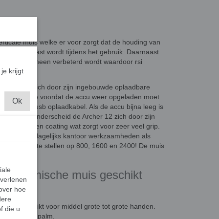
rticale muis welke er voor zorgt dat de houding van
chouder ontlast wordt tijdens het gebruik. Daarnaast
g in zijn algemeen verbeterd wordt waardoor rsi
je krijgt
derscheid zich door zijn ingebouwde oplaadbare
 50 dagen mee voordat de accu weer opgeladen moet
Ok
de micro-usb oplaadkabel. Als de accu bijna leeg is
or. Verder onderscheid de Archer 12 zich door zijn
tte rubberen coating wat zorgt voor zeer veel grip.
chikt voor dagelijks kantoor werkzaamheden als
ze DPI is in te stellen op 800, 1600 en 2400! De muis
iale
 Ergonomische muis geschikt
 verlenen
 over hoe
dere
s is geschikt voor middel grote tot grote handen.
f die u
ngertop tot palm.