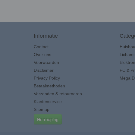
Informatie
Categ
Contact
Huisho
Over ons
Lichame
Voorwaarden
Elektron
Disclaimer
PC & Pr
Privacy Policy
Mega D
Betaalmethoden
Verzenden & retourneren
Klantenservice
Sitemap
Herroeping