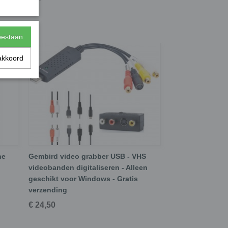
toestaan
akkoord
he
Gembird video grabber USB - VHS
videobanden digitaliseren - Alleen
geschikt voor Windows - Gratis
verzending
€ 24,50