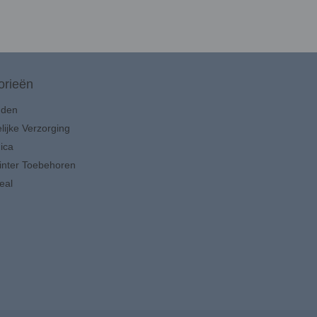
orieën
uden
lijke Verzorging
ica
inter Toebehoren
eal