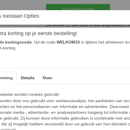
In winkelwagen
 toestaan Opties
De Archer 12 van Spire is een ergonomisch ve
de pols, onder arm niet gedraaid zijn en de s
ra korting op je eerste bestelling!
zorgt deze anti-rsimuis er voor dat zithoudin
de kortingscode
: Vul de code
WELKOM10
in tijdens het afrekenen en 
klachten voorkomen worden of verbeteren.
% korting.
De Archer 12 draadloze ergonomisch muis on
accu. Bij normaal gebruik gaat de accu wel
worden. Dit kan met behulp van de meegelever
zal dit aangegeven worden dmv de led indicat
extra handpalm ondersteuning en zeer fijne ma
emming
Details
Over
De ergonomische draadloze muis is zowel ges
voor gamen door zijn hoge instelbare DPI. De
heeft in totaal zes knoppen
ebsite worden cookies gebruikt
orden door ons gebruikt voor verkeersanalyse, het aanbieden van soc
Is de Archer 12 draadloze
cties en het personaliseren van informatie en advertenties. Daarnaast
ociale media-, advertentie- en analysepartners toegang tot informatie
voor mij?
te gebruikt. Zij kunnen deze informatie gebruiken in combinatie met an
De Archer 12 draadloze Ergonomische muismui
die zij mogelijk hebben verzameld door uw gebruik van hun diensten o
Hand afmetingen 14 tot 18 cm gemeten van vi
verstrekt.