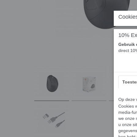
Cookies
10% Ext
Gebruik 
direct 10
Toest
Op deze w
Cookies w
media-fun
we onze s
u onze si
gegevens 
hen hebt 