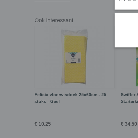
Ook interessant
Felicia vloerwisdoek 25x60cm - 25
Swiffer
stuks - Geel
Starterk
€ 10,25
€ 34,50