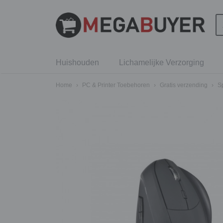
Huishouden
Lichamelijke Verzorging
Home
›
PC & Printer Toebehoren
›
Gratis verzending
›
S