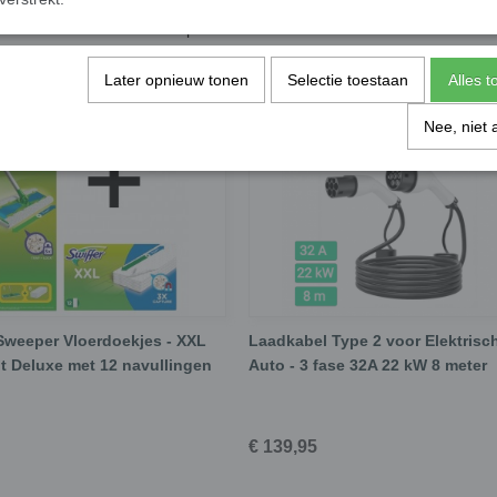
Spire SP-M4012
Later opnieuw tonen
Selectie toestaan
Alles 
Nee, niet 
 Sweeper Vloerdoekjes - XXL
Laadkabel Type 2 voor Elektrisc
it Deluxe met 12 navullingen
Auto - 3 fase 32A 22 kW 8 meter
€ 139,95