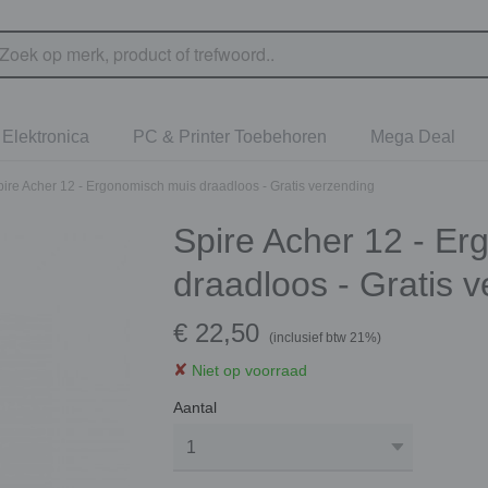
Elektronica
PC & Printer Toebehoren
Mega Deal
pire Acher 12 - Ergonomisch muis draadloos - Gratis verzending
Spire Acher 12 - E
draadloos - Gratis 
€ 22,50
(inclusief btw 21%)
✘
Niet op voorraad
Aantal