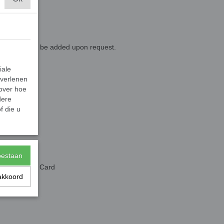
 Chinese can be added upon request.
iale
 verlenen
 over hoe
dere
f die u
toestaan
, microSDHC Card
akkoord