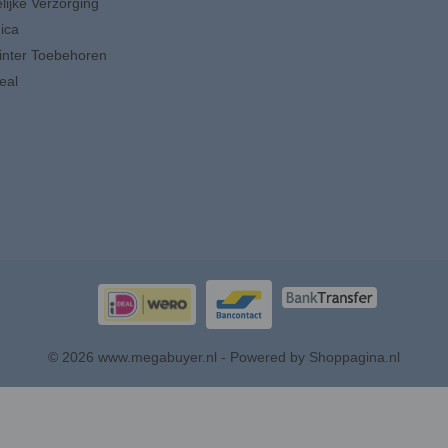
lijke Verzorging
ica
inter Toebehoren
eal
© 2026 www.megabuyer.nl - Powered by Shoppagina.nl