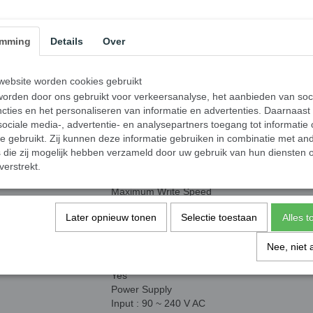
Max SD/microSD Size Supported
2TB
emming
Details
Over
Language Support
English, Spanish, French, Japanese & more.
Display
ebsite worden cookies gebruikt
20 x 2 Blue LCD
orden door ons gebruikt voor verkeersanalyse, het aanbieden van soc
Status LED
cties en het personaliseren van informatie en advertenties. Daarnaast
Green/Red LED on each port
ociale media-, advertentie- en analysepartners toegang tot informatie
Color
te gebruikt. Zij kunnen deze informatie gebruiken in combinatie met an
Black
die zij mogelijk hebben verzameld door uw gebruik van hun diensten o
Maximum Read Speed
verstrekt.
33 MB/Sec≈2GB/Min
Maximum Write Speed
31 MB/Sec≈2GB/Min
Later opnieuw tonen
Selectie toestaan
Alles 
Flash Device Supported
Most currently available SD, SDHC, microSD
Nee, niet 
Firmware Upgradeable
Yes
Power Supply
Input : 90 ~ 240 V AC