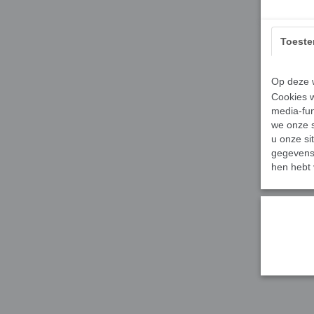
Toest
Op deze w
Cookies w
media-fun
we onze s
u onze si
gegevens 
hen hebt 