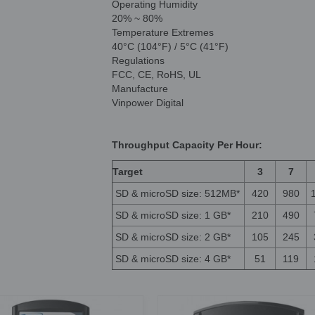
Operating Humidity
20% ~ 80%
Temperature Extremes
40°C (104°F) / 5°C (41°F)
Regulations
FCC, CE, RoHS, UL
Manufacture
Vinpower Digital
Throughput Capacity Per Hour:
Target
3
7
SD & microSD size: 512MB*
420
980
SD & microSD size: 1 GB*
210
490
SD & microSD size: 2 GB*
105
245
SD & microSD size: 4 GB*
51
119