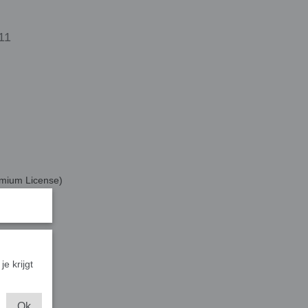
11
emium License)
je krijgt
Ok