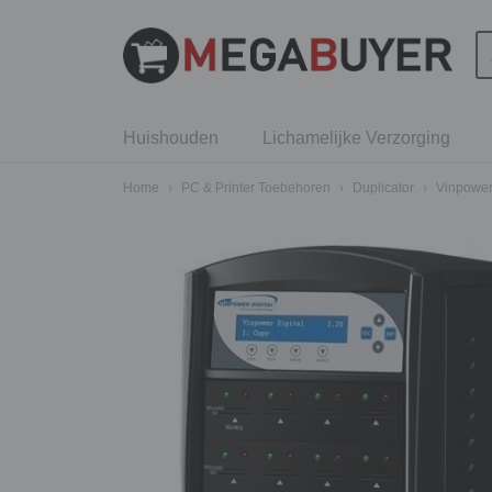
Huishouden
Lichamelijke Verzorging
Home
›
PC & Printer Toebehoren
›
Duplicator
›
Vinpower