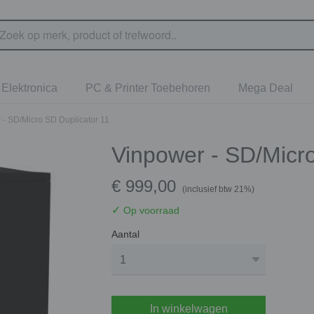
Elektronica
PC & Printer Toebehoren
Mega Deal
 - SD/Micro SD Duplicator 11
Vinpower - SD/Micro
€ 999,00
(inclusief btw 21%)
✓
Op voorraad
Aantal
In winkelwagen