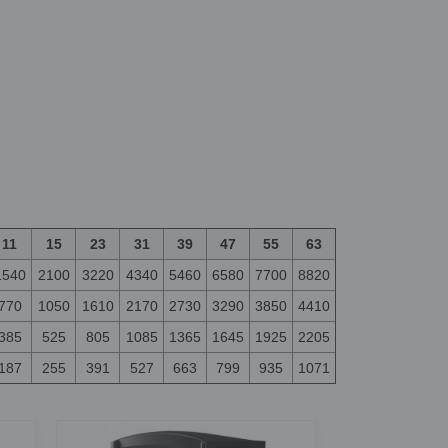
11
15
23
31
39
47
55
63
1540
2100
3220
4340
5460
6580
7700
8820
770
1050
1610
2170
2730
3290
3850
4410
385
525
805
1085
1365
1645
1925
2205
187
255
391
527
663
799
935
1071