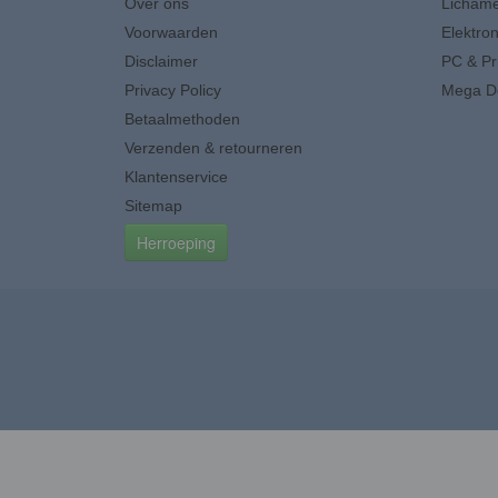
Over ons
Lichame
Voorwaarden
Elektron
Disclaimer
PC & Pr
Privacy Policy
Mega D
Betaalmethoden
Verzenden & retourneren
Klantenservice
Sitemap
Herroeping