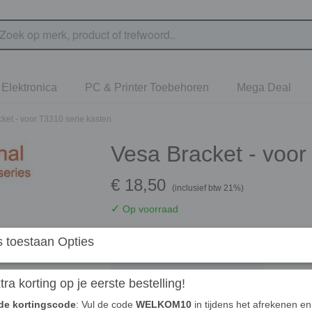
Elektronica
PC & Printer Toebehoren
Mega Deal
ket - voor T3310 serie kasten
Vesa Bracket - voor
€ 18,50
(inclusief btw 21%)
✓
Op voorraad
Aantal
 toestaan Opties
ra korting op je eerste bestelling!
de kortingscode
: Vul de code
WELKOM10
in tijdens het afrekenen en 
In winkelwagen