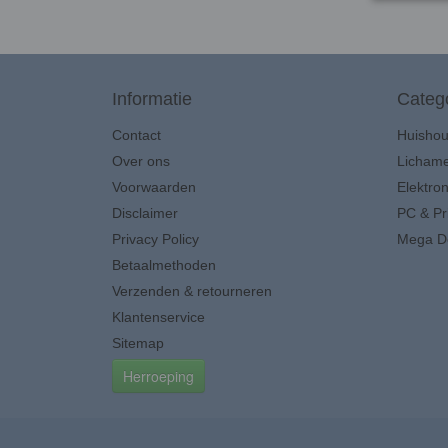
Informatie
Categ
Contact
Huisho
Over ons
Lichame
Voorwaarden
Elektron
Disclaimer
PC & Pr
Privacy Policy
Mega D
Betaalmethoden
Verzenden & retourneren
Klantenservice
Sitemap
Herroeping