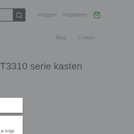
Inloggen
Registreren
Blog
Contact
 T3310 serie kasten
je krijgt