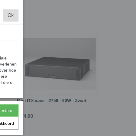
Ok
sten
iale
 verlenen
 over hoe
dere
f die u
 -
Mini ITX case - 2756 - 60W - Zwart
toestaan
€ 74,00
akkoord