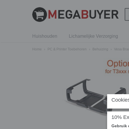
Huishouden
Lichamelijke Verzorging
Home
›
PC & Printer Toebehoren
›
Behuizing
›
Vesa Brac
Cookies
10% Ext
Gebruik 