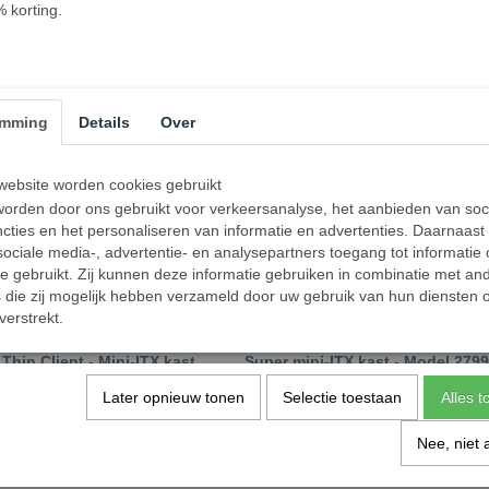
% korting.
Vesa Bracket - voor T3310 serie ka
emming
Details
Over
ebsite worden cookies gebruikt
orden door ons gebruikt voor verkeersanalyse, het aanbieden van soc
cties en het personaliseren van informatie en advertenties. Daarnaast
ociale media-, advertentie- en analysepartners toegang tot informatie
te gebruikt. Zij kunnen deze informatie gebruiken in combinatie met an
die zij mogelijk hebben verzameld door uw gebruik van hun diensten o
verstrekt.
Thin Client - Mini-ITX kast
Super mini-ITX kast - Model 2799
 60W adapter - Zwart
60W adapter - Zwart
Later opnieuw tonen
Selectie toestaan
Alles 
€ 79,00
Nee, niet 