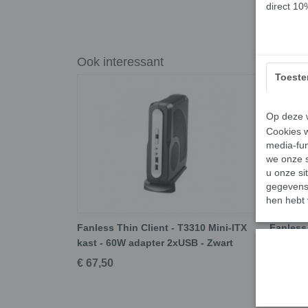
direct 10
Ook interessant
Toest
Op deze w
Cookies w
media-fun
we onze s
u onze si
gegevens 
hen hebt 
Fanless Thin Client - T3310 Mini-ITX
Fanless 
kast - 60W adapter 2xUSB - Zwart
T3410 -
€ 67,50
€ 69,50