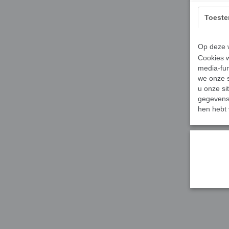
Toest
Op deze w
Cookies w
media-fun
we onze s
u onze si
gegevens 
hen hebt 