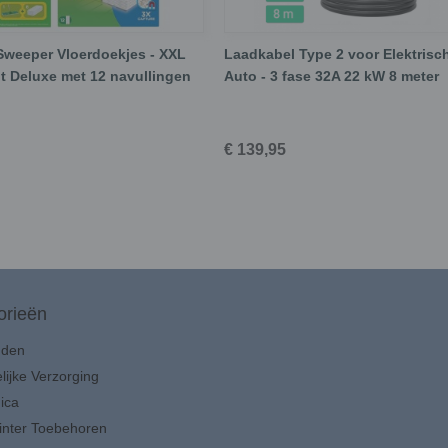
 Sweeper Vloerdoekjes - XXL
Laadkabel Type 2 voor Elektrisc
it Deluxe met 12 navullingen
Auto - 3 fase 32A 22 kW 8 meter
€ 139,95
orieën
uden
lijke Verzorging
ica
inter Toebehoren