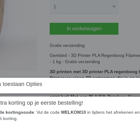
In winkelwagen
Gratis verzending
Gembird - 3D Printer PLA Regenboog Filamen
- 1 kg - Gratis verzending
3D printen met 3D printer PLA regenboog f
Print jouw eigen 3D ontwerpen die je op j
 toestaan Opties
en klare 3D objecten om jou favoriete film 
props tot sleutelhangers. Technische ond
print het! Met een PLA Silk Rainbow filame
ra korting op je eerste bestelling!
ICE blauw en Donker Blauw. Een uiterst ges
ontwerpen. Bijvoorbeeld Pokemon gerelate
de kortingscode
: Vul de code
WELKOM10
in tijdens het afrekenen en 
print het met deze unieke PLA met kleurve
% korting.
Gembird 3D Printer PLA Regenboog filament va
soorten 3D printontwerpen. Het Polylatic Aci
180 en 220 °C. Bovendien is Gembird PLA milie