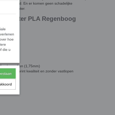
room bespaard. En er komen geen schadelijke
n uw 3D printer.
3D Printer PLA Regenboog
iale
 verlenen
 over hoe
emperatuur)
dere
f die u
 brush
hillende merken (1,75mm)
 een hoge print kwaliteit en zonder vastlopen
toestaan
akkoord