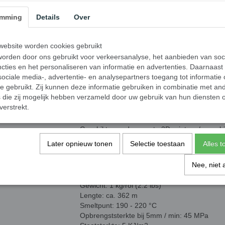
een relatief lage temperatuur waardoor u st
dampen of gassen van af tijdens het gebruik i
emming
Details
Over
Voordelen van Gembird 
ebsite worden cookies gebruikt
Filament
orden door ons gebruikt voor verkeersanalyse, het aanbieden van soc
cties en het personaliseren van informatie en advertenties. Daarnaast
Lage smelttemperatuur
ociale media-, advertentie- en analysepartners toegang tot informatie
Energie besparend (vanwege de lage smeltt
te gebruikt. Zij kunnen deze informatie gebruiken in combinatie met an
Milieuvriendelijk
die zij mogelijk hebben verzameld door uw gebruik van hun diensten o
Geen schadelijke dampen of vieze geurtjes
verstrekt.
Gemakkelijk te beschilderen met kwast of air
Mooie glans
Geschikt voor de meeste 3D printers / versc
PLA filament met een perfect ronde vorm voor
Later opnieuw tonen
Selectie toestaan
Alles 
Geen verwarmd printplatform (hot bed) nodig
Nee, niet 
Specificaties:
Materiaal: PLA, 1.75 mm diameter
Gewicht: 1 kg/rol (2.2 lbs)
Lengte: ca. 362 m
Smeltpunt: 190 - 220 °C
Opbrengststerkte bij 5mm / min: 45 MPa