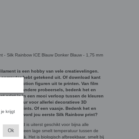
t - Silk Rainbow ICE Blauw Donker Blauw - 1,75 mm
ilament is een hobby van vele creatievelingen.
e computer hebt getekend uit. Of download kant
karakters/action figuren uit te printen. Van film
erdelen of andere probeersels, bedenk het en
nt print je in een mooi verloop tussen de kleuren
chikte kleur voor allerlei decoratieve 3D
erde 3D prints. Of een vaasje. Bedenk het en
je krijgt
rloop. Wat word jou eerste Silk Rainbow print?
n Gembird is uiterst geschikt voor bijna alle
Ok
d (PLA) heeft een lage smelt temperatuur tussen de
uvriendelijk. Het is biologisch afbreekbaar, smelt bij