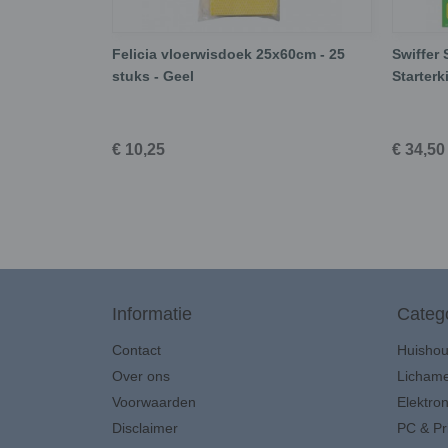
Felicia vloerwisdoek 25x60cm - 25
Swiffer
stuks - Geel
Starterk
€ 10,25
€ 34,50
Informatie
Categ
Contact
Huisho
Over ons
Lichame
Voorwaarden
Elektron
Disclaimer
PC & Pr