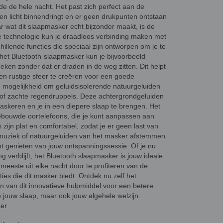
 de hele nacht. Het past zich perfect aan de
en licht binnendringt en er geen drukpunten ontstaan
r wat dit slaapmasker echt bijzonder maakt, is de
ze technologie kun je draadloos verbinding maken met
hillende functies die speciaal zijn ontworpen om je te
 het Bluetooth-slaapmasker kun je bijvoorbeeld
ken zonder dat er draden in de weg zitten. Dit helpt
en rustige sfeer te creëren voor een goede
e mogelijkheid om geluidsisolerende natuurgeluiden
n of zachte regendruppels. Deze achtergrondgeluiden
keren en je in een diepere slaap te brengen. Het
ebouwde oortelefoons, die je kunt aanpassen aan
zijn plat en comfortabel, zodat je er geen last van
e muziek of natuurgeluiden van het masker afstemmen
nt genieten van jouw ontspanningssessie. Of je nu
ng verblijft, het Bluetooth slaapmasker is jouw ideale
meeste uit elke nacht door te profiteren van de
es die dit masker biedt. Ontdek nu zelf het
 van dit innovatieve hulpmiddel voor een betere
an jouw slaap, maar ook jouw algehele welzijn.
ker