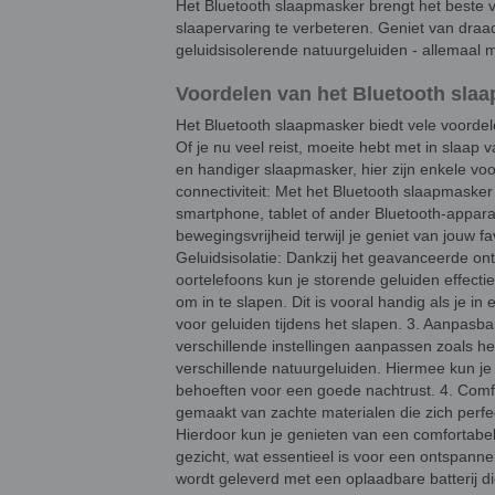
Het Bluetooth slaapmasker brengt het beste
slaapervaring te verbeteren. Geniet van dra
geluidsisolerende natuurgeluiden - allemaal 
Voordelen van het Bluetooth sla
Het Bluetooth slaapmasker biedt vele voordele
Of je nu veel reist, moeite hebt met in slaap
en handiger slaapmasker, hier zijn enkele voo
connectiviteit: Met het Bluetooth slaapmaske
smartphone, tablet of ander Bluetooth-appar
bewegingsvrijheid terwijl je geniet van jouw 
Geluidsisolatie: Dankzij het geavanceerde o
oortelefoons kun je storende geluiden effect
om in te slapen. Dit is vooral handig als je i
voor geluiden tijdens het slapen. 3. Aanpasba
verschillende instellingen aanpassen zoals het
verschillende natuurgeluiden. Hiermee kun j
behoeften voor een goede nachtrust. 4. Comf
gemaakt van zachte materialen die zich perf
Hierdoor kun je genieten van een comfortabe
gezicht, wat essentieel is voor een ontspan
wordt geleverd met een oplaadbare batterij d