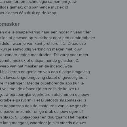
 van comfort en technologie samen om jouw
adloos gemak, ontspannende muziek of
met slechts één druk op de knop.
apmasker
n die je slaapervaring naar een hoger niveau tillen.
 vallen of gewoon op zoek bent naar een comfortabeler
rdelen waar je van kunt profiteren: 1. Draadloze
r kun je eenvoudig verbinding maken met jouw
aat zonder gedoe met draden. Dit zorgt voor meer
favoriete muziek of ontspannende geluiden. 2.
ntwerp van het masker en de ingebouwde
ief blokkeren en genieten van een rustige omgeving
n een lawaaierige omgeving slaapt of gevoelig bent
re instellingen: Met de bijbehorende app kun je
 volume, de afspeeltijd en zelfs de keuze uit
e jouw persoonlijke voorkeuren afstemmen op jouw
ortabele pasvorm: Het Bluetooth slaapmasker is
ect aanpassen aan de contouren van jouw gezicht.
le pasvorm zonder enige druk op jouw ogen of
nen slaap. 5. Oplaadbaar en duurzaam: Het masker
ie lang meegaat, waardoor je niet steeds nieuwe