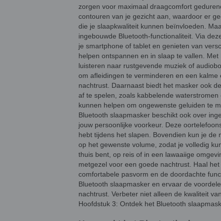
zorgen voor maximaal draagcomfort gedurende
contouren van je gezicht aan, waardoor er ge
die je slaapkwaliteit kunnen beïnvloeden. Maa
ingebouwde Bluetooth-functionaliteit. Via de
je smartphone of tablet en genieten van versc
helpen ontspannen en in slaap te vallen. Met
luisteren naar rustgevende muziek of audioboe
om afleidingen te verminderen en een kalme 
nachtrust. Daarnaast biedt het masker ook d
af ​​te spelen, zoals kabbelende waterstrome
kunnen helpen om ongewenste geluiden te mas
Bluetooth slaapmasker beschikt ook over ing
jouw persoonlijke voorkeur. Deze oortelefoons 
hebt tijdens het slapen. Bovendien kun je d
op het gewenste volume, zodat je volledig ku
thuis bent, op reis of in een lawaaiige omgevi
metgezel voor een goede nachtrust. Haal het 
comfortabele pasvorm en de doordachte functi
Bluetooth slaapmasker en ervaar de voordelen
nachtrust. Verbeter niet alleen de kwaliteit v
Hoofdstuk 3: Ontdek het Bluetooth slaapmas