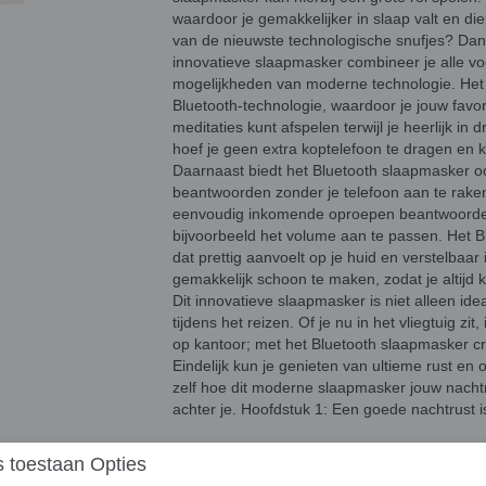
waardoor je gemakkelijker in slaap valt en die
van de nieuwste technologische snufjes? Dan i
innovatieve slaapmasker combineer je alle vo
mogelijkheden van moderne technologie. Het 
Bluetooth-technologie, waardoor je jouw favo
meditaties kunt afspelen terwijl je heerlijk 
hoef je geen extra koptelefoon te dragen en k
Daarnaast biedt het Bluetooth slaapmasker o
beantwoorden zonder je telefoon aan te rake
eenvoudig inkomende oproepen beantwoorden
bijvoorbeeld het volume aan te passen. Het 
dat prettig aanvoelt op je huid en verstelbaar
gemakkelijk schoon te maken, zodat je altijd 
Dit innovatieve slaapmasker is niet alleen id
tijdens het reizen. Of je nu in het vliegtuig z
op kantoor; met het Bluetooth slaapmasker creë
Eindelijk kun je genieten van ultieme rust en
zelf hoe dit moderne slaapmasker jouw nachtr
achter je. Hoofdstuk 1: Een goede nachtrust i
Het belang van een comfor
 toestaan Opties