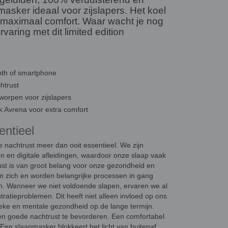
 masker ideaal voor zijslapers. Het koel
 maximaal comfort. Waar wacht je nog
aring met dit limited edition
oth of smartphone
htrust
tworpen voor zijslapers
 Avrena voor extra comfort
entieel
 nachtrust meer dan ooit essentieel. We zijn
en en digitale afleidingen, waardoor onze slaap vaak
st is van groot belang voor onze gezondheid en
aam zich en worden belangrijke processen in gang
n. Wanneer we niet voldoende slapen, ervaren we al
ratieproblemen. Dit heeft niet alleen invloed op ons
ieke en mentale gezondheid op de lange termijn.
een goede nachtrust te bevorderen. Een comfortabel
 Een slaapmasker blokkeert het licht van buitenaf,