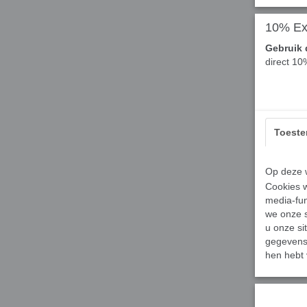
10% Ext
Gebruik 
direct 10
Toest
Op deze w
Cookies w
media-fun
we onze s
u onze si
gegevens 
hen hebt 