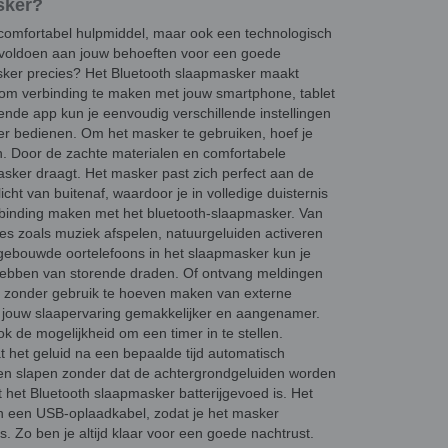
sker?
 comfortabel hulpmiddel, maar ook een technologisch
 voldoen aan jouw behoeften voor een goede
asker precies? Het Bluetooth slaapmasker maakt
 om verbinding te maken met jouw smartphone, tablet
ende app kun je eenvoudig verschillende instellingen
r bedienen. Om het masker te gebruiken, hoef je
en. Door de zachte materialen en comfortabele
asker draagt. Het masker past zich perfect aan de
cht van buitenaf, waardoor je in volledige duisternis
erbinding maken met het bluetooth-slaapmasker. Van
ties zoals muziek afspelen, natuurgeluiden activeren
ingebouwde oortelefoons in het slaapmasker kun je
 hebben van storende draden. Of ontvang meldingen
n zonder gebruik te hoeven maken van externe
 jouw slaapervaring gemakkelijker en aangenamer.
k de mogelijkheid om een timer in te stellen.
t het geluid na een bepaalde tijd automatisch
jven slapen zonder dat de achtergrondgeluiden worden
t het Bluetooth slaapmasker batterijgevoed is. Het
en een USB-oplaadkabel, zodat je het masker
. Zo ben je altijd klaar voor een goede nachtrust.