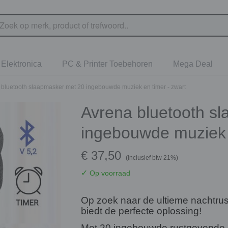
Elektronica
PC & Printer Toebehoren
Mega Deal
 bluetooth slaapmasker met 20 ingebouwde muziek en timer - zwart
Avrena bluetooth s
ingebouwde muziek e
€ 37,50
(inclusief btw 21%)
✓
Op voorraad
Op zoek naar de ultieme nachtru
biedt de perfecte oplossing!
Met 20 ingebouwde rustgevende 