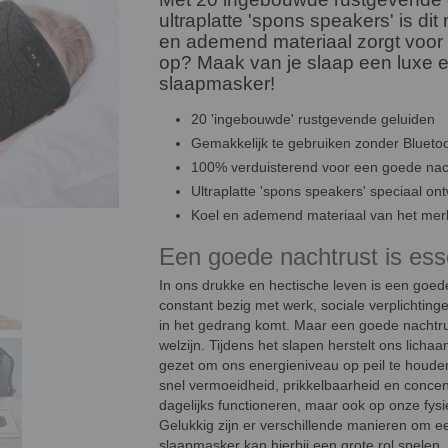
ultraplatte 'spons speakers' is dit
en ademend materiaal zorgt voor
op? Maak van je slaap een luxe erv
slaapmasker!
20 'ingebouwde' rustgevende geluiden
Gemakkelijk te gebruiken zonder Blueto
100% verduisterend voor een goede nac
Ultraplatte 'spons speakers' speciaal on
Koel en ademend materiaal van het merk
Een goede nachtrust is ess
In ons drukke en hectische leven is een goede
constant bezig met werk, sociale verplichting
in het gedrang komt. Maar een goede nachtru
welzijn. Tijdens het slapen herstelt ons lich
gezet om ons energieniveau op peil te houde
snel vermoeidheid, prikkelbaarheid en concent
dagelijks functioneren, maar ook op onze fys
Gelukkig zijn er verschillende manieren om 
slaapmasker kan hierbij een grote rol spelen.