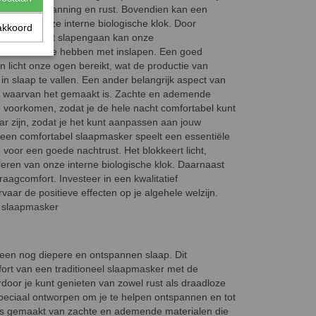
ren op ontspanning en rust. Bovendien kan een
eren van onze interne biologische klok. Door
akkoord
ht vlak voor het slapengaan kan onze
or we moeite hebben met inslapen. Een goed
 licht onze ogen bereikt, wat de productie van
in slaap te vallen. Een ander belangrijk aspect van
al waarvan het gemaakt is. Zachte en ademende
e voorkomen, zodat je de hele nacht comfortabel kunt
ar zijn, zodat je het kunt aanpassen aan jouw
 een comfortabel slaapmasker speelt een essentiële
 voor een goede nachtrust. Het blokkeert licht,
uleren van onze interne biologische klok. Daarnaast
aagcomfort. Investeer in een kwalitatief
vaar de positieve effecten op je algehele welzijn.
l slaapmasker
een nog diepere en ontspannen slaap. Dit
ort van een traditioneel slaapmasker met de
rdoor je kunt genieten van zowel rust als draadloze
 speciaal ontworpen om je te helpen ontspannen en tot
 is gemaakt van zachte en ademende materialen die