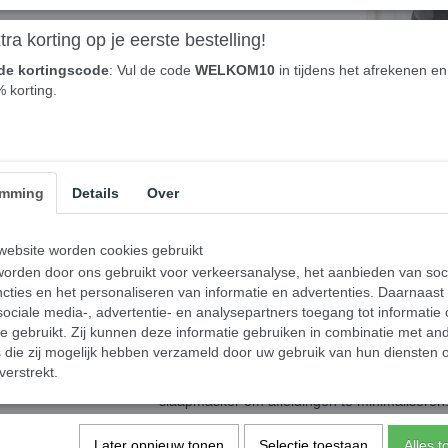
ra korting op je eerste bestelling!
de kortingscode
: Vul de code
WELKOM10
in tijdens het afrekenen en 
% korting.
emming
Details
Over
Een comfortabel slaapmasker is van cruciaal 
ebsite worden cookies gebruikt
dat je kunt genieten van een diepe en ongesto
orden door ons gebruikt voor verkeersanalyse, het aanbieden van soc
licht om je heen. Maar waarom is een comfort
cties en het personaliseren van informatie en advertenties. Daarnaast
een slaapmasker om alle vormen van licht buite
ociale media-, advertentie- en analysepartners toegang tot informatie
door de gordijnen schijnt of de verlichting i
te gebruikt. Zij kunnen deze informatie gebruiken in combinatie met an
effectief al het licht en creëert de perfecte du
die zij mogelijk hebben verzameld door uw gebruik van hun diensten o
bevordert niet alleen je vermogen om snel in
verstrekt.
diepere en meer herstellende slaapcyclus te
slaapmasker om afleidingen te minimaliseren
televisieschermen of verkeerslichten kunnen
volledig uitgerust wakker te worden negatie
Later opnieuw tonen
Selectie toestaan
Alles 