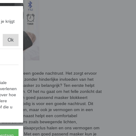
je krijgt
Ok
belang voor een goede nachtrust. Het zorgt ervoor
orde slaap, zonder hinderlijke invloeden van het
iale
abel slaapmasker zo belangrijk? Ten eerste helpt
 verlenen
n te sluiten. Of het nu gaat om het felle zonlicht dat
 over hoe
n de kamer, een goed passend masker blokkeert
dere
isternis die nodig is voor een goede nachtrust. Dit
f die u
 slaap te vallen, maar ook je vermogen om in een
 komen. Daarnaast helpt een comfortabel
. Stoorzenders zoals bewegende lichten,
 ons uit onze slaapcyclus halen en ons vermogen om
f beïnvloeden. Met een goed passend masker kun je
toestaan