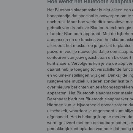
Hoe werkt het Bluetooth slaapma
Het Bluetooth slaapmasker is niet alleen een
hoogstandje dat speciaal is ontworpen om te
nachtrust. Maar hoe werkt dit innovatieve m
gebruik van draadloze Bluetooth-technologie
of ander Bluetooth-apparaat. Met de bijbehor
aanpassen en de functies van het slaapmaske
allereerst het masker op je gezicht te plaats
pasvorm voel je nauwelijks dat je een slaapm
contouren van jouw gezicht aan en blokkeert li
kunt slapen. Vervolgens kun je via de app v
daaruit heb je toegang tot verschillende func
en volume-instellingen wijzigen. Dankzij de 
rustgevende muziek luisteren zonder last te
over nieuwe berichten en telefoongesprekke
apparaten. Het Bluetooth slaapmasker maakt
Daarnaast biedt het Bluetooth slaapmasker oo
Hiermee kun je bijvoorbeeld ervoor zorgen da
uitschakelt, waardoor je ongestoord kunt bli
afgespeeld. Het is belangrijk op te merken da
wordt geleverd met een oplaadbare batterij 
gemakkelijk kunt opladen wanneer dat nodig is