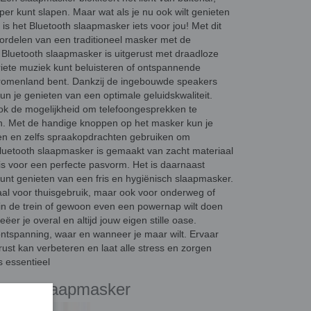
per kunt slapen. Maar wat als je nu ook wilt genieten
s het Bluetooth slaapmasker iets voor jou! Met dit
ordelen van een traditioneel masker met de
Bluetooth slaapmasker is uitgerust met draadloze
riete muziek kunt beluisteren of ontspannende
in dromenland bent. Dankzij de ingebouwde speakers
un je genieten van een optimale geluidskwaliteit.
ok de mogelijkheid om telefoongesprekken te
n. Met de handige knoppen op het masker kun je
 en zelfs spraakopdrachten gebruiken om
Bluetooth slaapmasker is gemaakt van zacht materiaal
 is voor een perfecte pasvorm. Het is daarnaast
kunt genieten van een fris en hygiënisch slaapmasker.
eaal voor thuisgebruik, maar ook voor onderweg of
it, in de trein of gewoon even een powernap wilt doen
er je overal en altijd jouw eigen stille oase.
 ontspanning, waar en wanneer je maar wilt. Ervaar
ust kan verbeteren en laat alle stress en zorgen
s essentieel
tabel slaapmasker