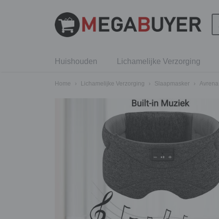
Huishouden
Lichamelijke Verzorging
Home
›
Lichamelijke Verzorging
›
Slaapmasker
›
Avrena