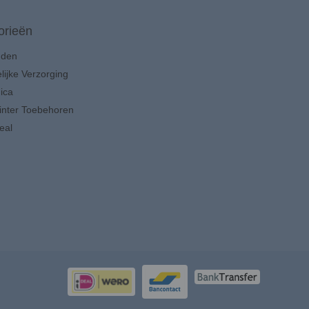
orieën
uden
lijke Verzorging
ica
inter Toebehoren
eal