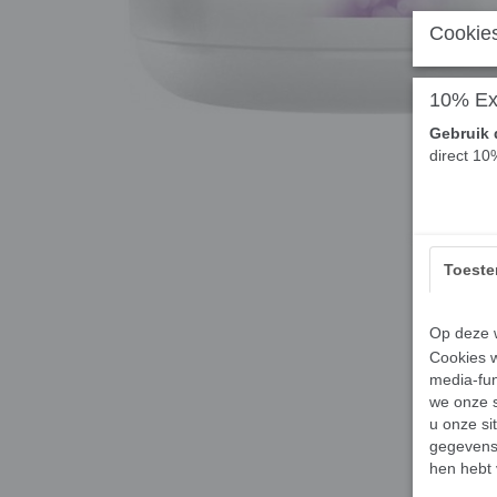
Cookies
10% Ext
Gebruik 
direct 10
Toest
Op deze w
Cookies w
media-fun
we onze s
u onze si
gegevens 
hen hebt 