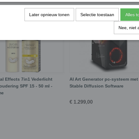
Later opnieuw tonen
Selectie toestaan
Alles 
Nee, niet 
al Effects 7in1 Vederlicht
AI Art Generator pc-systeem met
oudering SPF 15 - 50 ml -
Stable Diffusion Software
me
€ 1.299,00