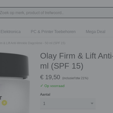
Elektronica
PC & Printer Toebehoren
Mega Deal
rm & Lift Anti-Wrinkle Dagcrème - 50 ml (SPF 15)
Olay Firm & Lift Ant
ml (SPF 15)
€ 19,50
(inclusief btw 21%)
✓
Op voorraad
Aantal