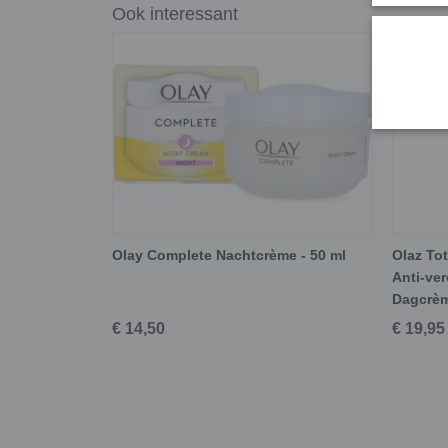
Ook interessant
Olay Complete Nachtcrème - 50 ml
Olaz Tot
Anti-ver
Dagcrè
€ 14,50
€ 19,95