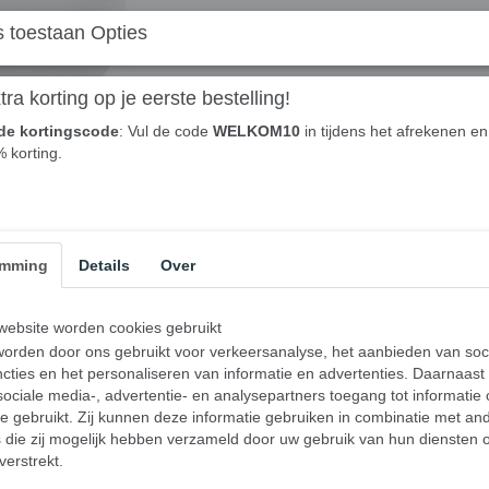
 toestaan Opties
In winkelwagen
Olay Anti-Wrinkle Firm & Lift Dagcrème SPF15
ra korting op je eerste bestelling!
speciaal ontwikkeld voor de rijpere huid. De rij
de kortingscode
: Vul de code
WELKOM10
in tijdens het afrekenen en 
verminderen en zorgt voor een stevigere, glad
% korting.
bevat SPF15, waardoor je huid dagelijks bes
— een belangrijke stap in het voorkomen van v
vette textuur trekt de crème snel in en is hij
zichtbaar fijne lijntjes en rimpels Verstevigt 
schadelijke zonnestralen met SPF15 Bevat vi
emming
Details
Over
huid Lichte, niet-vette formule – perfect voo
een gereinigd gezicht en hals. Masseer zacht
voor: Rijpe huid Droge tot normale huidtypes
ebsite worden cookies gebruikt
EAN Code:5000174944730
orden door ons gebruikt voor verkeersanalyse, het aanbieden van soc
cties en het personaliseren van informatie en advertenties. Daarnaast
ociale media-, advertentie- en analysepartners toegang tot informatie
te gebruikt. Zij kunnen deze informatie gebruiken in combinatie met an
Specificaties
die zij mogelijk hebben verzameld door uw gebruik van hun diensten o
verstrekt.
EAN code