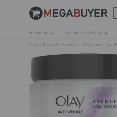
Huishouden
Lichamelijke Verzorging
Home
›
Lichamelijke Verzorging
›
Extra Korting
›
Olay Fi