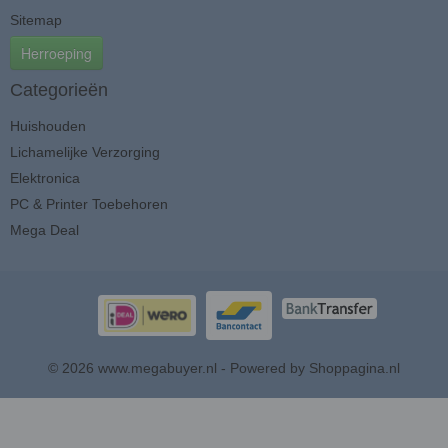
Sitemap
Herroeping
Categorieën
Huishouden
Lichamelijke Verzorging
Elektronica
PC & Printer Toebehoren
Mega Deal
© 2026 www.megabuyer.nl - Powered by Shoppagina.nl