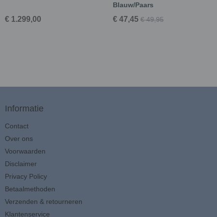
Blauw/Paars
€ 1.299,00
€ 47,45
€ 49,95
Informatie
Contact
Over ons
Voorwaarden
Disclaimer
Privacy Policy
Betaalmethoden
Verzenden & retourneren
Klantenservice