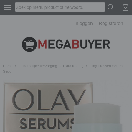
Inloggen
Registreren
Home
›
Lichamelijke Verzorging
›
Extra Korting
›
Olay Pressed Serum
Stick