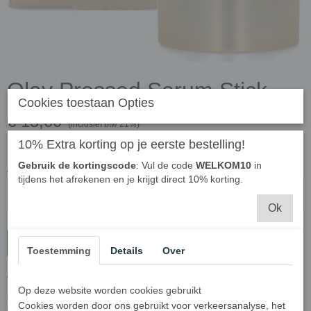
Olay Pressed Serum Stick
Cookies toestaan Opties
€ 15,00
(inclusief btw 21%)
10% Extra korting op je eerste bestelling!
✓
Op voorraad
Gebruik de kortingscode
: Vul de code
WELKOM10
in
Aantal
tijdens het afrekenen en je krijgt direct 10% korting.
Ok
In winkelwagen
Toestemming
Details
Over
Verfris en revitaliseer je huid met de OLAY Skin Cooling Serum
Op deze website worden cookies gebruikt
Stick. De unieke formule zorgt voor diepe hydratatie in een
Cookies worden door ons gebruikt voor verkeersanalyse, het
makkelijk aan te brengen, vlekkeloze stick. Verrijkt met vitamine B3