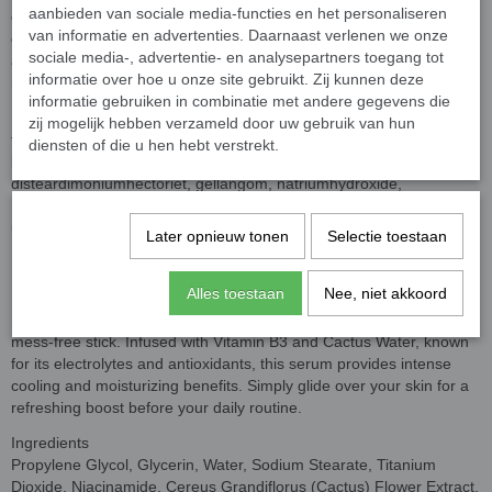
aanbieden van sociale media-functies en het personaliseren
en cactuswater, bekend om zijn elektrolyten en antioxidanten, biedt
van informatie en advertenties. Daarnaast verlenen we onze
dit serum intense verkoeling en hydratatie. Breng het eenvoudig
sociale media-, advertentie- en analysepartners toegang tot
aan op je huid voor een verfrissende boost vóór je dagelijkse
informatie over hoe u onze site gebruikt. Zij kunnen deze
routine.
informatie gebruiken in combinatie met andere gegevens die
Ingrediënten: Propyleenglycol, glycerine, water, natriumstearaat,
zij mogelijk hebben verzameld door uw gebruik van hun
titaniumdioxide, niacinamide, Cereus Grandiflorus (cactus)
diensten of die u hen hebt verstrekt.
bloemextract, ethylhexylglycerine, natriumhyaluronaat,
disteardimoniumhectoriet, gellangom, natriumhydroxide,
Hamamelis Virginiana (toverhazelaar) bladextract, parfum, geel 5,
ultramarijn, vitamine B3
Later opnieuw tonen
Selectie toestaan
Alles toestaan
Nee, niet akkoord
Refresh and revitalize your skin with OLAY Skin Cooling Serum
Stick. Our unique form delivers deep hydration in an easy-to-apply,
mess-free stick. Infused with Vitamin B3 and Cactus Water, known
for its electrolytes and antioxidants, this serum provides intense
cooling and moisturizing benefits. Simply glide over your skin for a
refreshing boost before your daily routine.
Ingredients
Propylene Glycol, Glycerin, Water, Sodium Stearate, Titanium
Dioxide, Niacinamide, Cereus Grandiflorus (Cactus) Flower Extract,