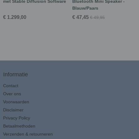
met Stable Diffusion Software
Bluetooth Mini Speaker -
Blauw/Paars
€ 1.299,00
€ 47,45
€ 49,95
Informatie
Contact
Over ons
Voorwaarden
Disclaimer
Privacy Policy
Betaalmethoden
Verzenden & retourneren