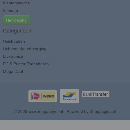
Klantenservice
Sitemap
Herroeping
Categorieën
Huishouden
Lichamelijke Verzorging
Elektronica
PC & Printer Toebehoren
Mega Deal
© 2026 www.megabuyer.nl - Powered by Shoppagina.nl