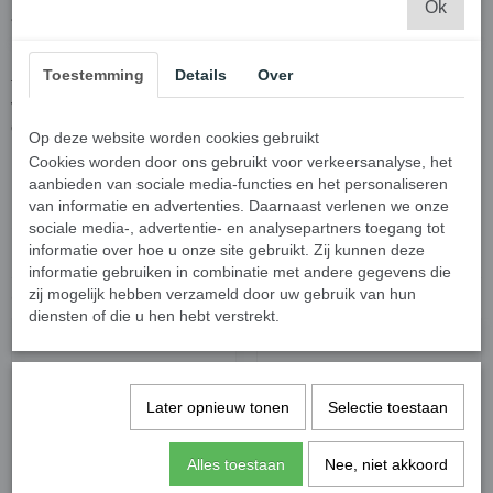
Ok
anti-veroudering hydraterende crème met een luxe geavanceerde
Pearl Optics formule voor een egale huidtint en parelachtige glans.
Deze formule hydrateert intensief en bevat huidtint-ingrediënten die
Toestemming
Details
Over
tot 10 lagen diep in het huidoppervlak doordringen, waardoor na
verloop van tijd de zichtbaarheid van donkere vlekjes vermindert en
de huidtint er gelijkmatiger uitziet.
Op deze website worden cookies gebruikt
EAN Code: 4015600969769
Cookies worden door ons gebruikt voor verkeersanalyse, het
aanbieden van sociale media-functies en het personaliseren
van informatie en advertenties. Daarnaast verlenen we onze
Specificaties
sociale media-, advertentie- en analysepartners toegang tot
informatie over hoe u onze site gebruikt. Zij kunnen deze
EAN code
4015600969769
informatie gebruiken in combinatie met andere gegevens die
zij mogelijk hebben verzameld door uw gebruik van hun
Ook interessant
diensten of die u hen hebt verstrekt.
Later opnieuw tonen
Selectie toestaan
Alles toestaan
Nee, niet akkoord