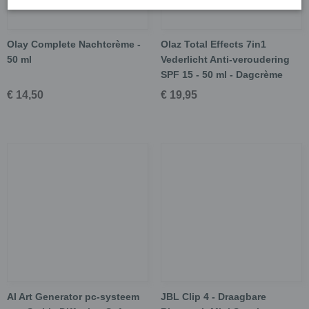
Olay Complete Nachtcrème -
Olaz Total Effects 7in1
50 ml
Vederlicht Anti-veroudering
SPF 15 - 50 ml - Dagcrème
€ 14,50
€ 19,95
AI Art Generator pc-systeem
JBL Clip 4 - Draagbare