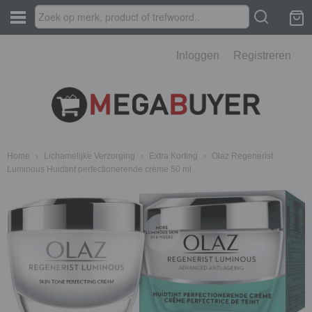
Inloggen
Registreren
Home
›
Lichamelijke Verzorging
›
Extra Korting
›
Olaz Regenerist
Luminous Huidtint perfectionerende crème 50 ml