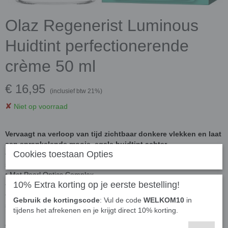
Olaz Regenerist Luminous
Huidtint perfectionerende
crème 50 ml
€ 16,95
(inclusief btw 21%)
✘
Niet op voorraad
Vervaagt na verloop van tijd zichtbaar donkere vlekken en laat
een sprankelende mooie, egale huidtint achter
Cookies toestaan Opties
• Regenereert de huid zodat deze er weer gezond, jeugdig en
sprankelend uitziet
• Met Pearl Optics Complex
10% Extra korting op je eerste bestelling!
• Exfolieert, egaliseert en revitaliseert
• Vermindert de zichtbaarheid van donkere vlekjes en onthult een
Gebruik de kortingscode
: Vul de code
WELKOM10
in
stralende huid
tijdens het afrekenen en je krijgt direct 10% korting.
Olaz Regenerist Luminous Huidtint Perfectionerende Crème is een