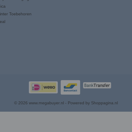
ica
inter Toebehoren
eal
© 2026 www.megabuyer.nl - Powered by Shoppagina.nl