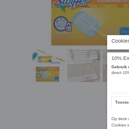
Cookies
10% Ext
Gebruik 
direct 10
Toest
Op deze w
Cookies w