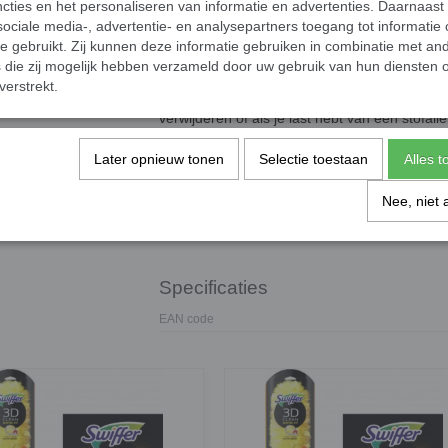
cties en het personaliseren van informatie en advertenties. Daarnaast
De Swiffer stofdoekjes beschikken over unieke
ociale media-, advertentie- en analysepartners toegang tot informatie
de meest moeilijkst bereikbare plekjes komen 
te gebruikt. Zij kunnen deze informatie gebruiken in combinatie met an
verwijderen zonder het in huis te verspreiden.
die zij mogelijk hebben verzameld door uw gebruik van hun diensten o
verstrekt.
Handige tips: Ze zijn vooral handig om het haar
verwijderen of als je last hebt van een stofalle
Swiffer Duster afstoffers trekken stof, vuil 
tussen de duizenden pluizige vezels.
Later opnieuw tonen
Selectie toestaan
Alles 
Nee, niet 
1x XXL Swiffer Duster kit
1x Swiffer Duster kit
Specificaties
EAN code