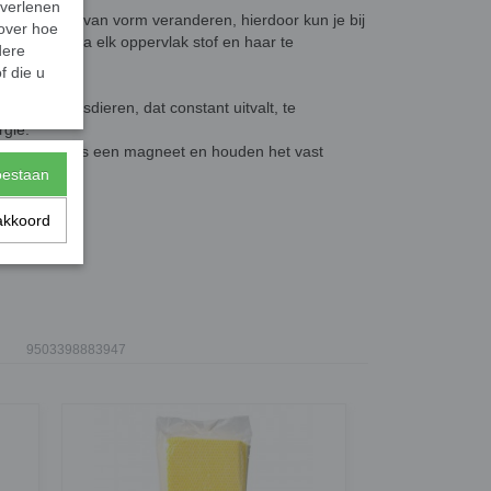
 verlenen
 vezels die van vorm veranderen, hierdoor kun je bij
 over hoe
om van bijna elk oppervlak stof en haar te
dere
f die u
 van je huisdieren, dat constant uitvalt, te
rgie.
en haren aan als een magneet en houden het vast
toestaan
akkoord
9503398883947