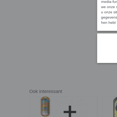
media-fun
we onze s
u onze si
gegevens 
hen hebt 
Ook interessant