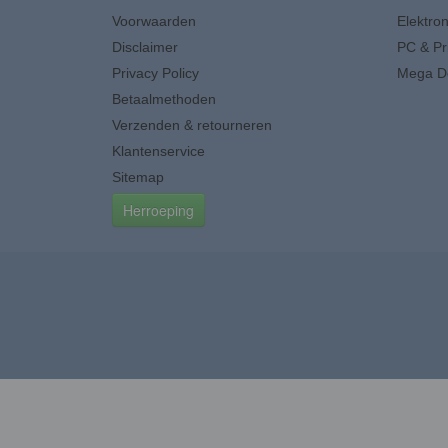
Voorwaarden
Elektron
Disclaimer
PC & Pr
Privacy Policy
Mega D
Betaalmethoden
Verzenden & retourneren
Klantenservice
Sitemap
Herroeping