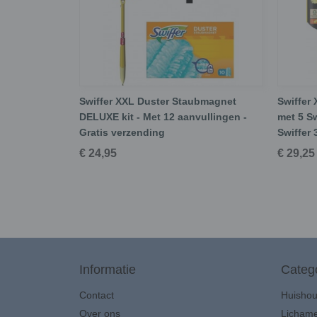
Swiffer XXL Duster Staubmagnet
Swiffer 
DELUXE kit - Met 12 aanvullingen -
met 5 Sw
Gratis verzending
Swiffer 
€ 24,95
€ 29,25
Informatie
Categ
Contact
Huisho
Over ons
Lichame