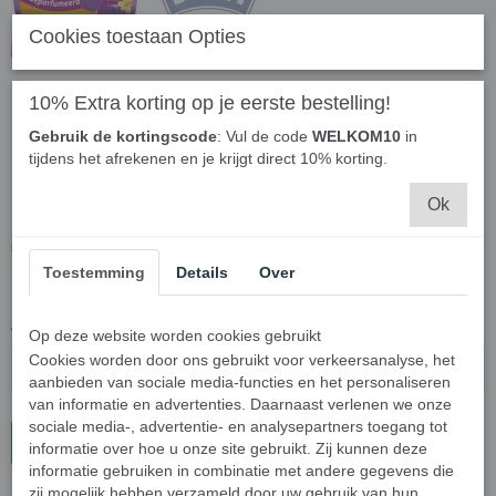
Cookies toestaan Opties
Swirl vuilniszakken
10% Extra korting op je eerste bestelling!
Gebruik de kortingscode
: Vul de code
WELKOM10
in
geparfumeerd - 10 Liter - 3
tijdens het afrekenen en je krijgt direct 10% korting.
Rollen
Ok
€ 18,95
(inclusief btw 21%)
Toestemming
Details
Over
✓
Op voorraad
Aantal
Op deze website worden cookies gebruikt
Cookies worden door ons gebruikt voor verkeersanalyse, het
aanbieden van sociale media-functies en het personaliseren
van informatie en advertenties. Daarnaast verlenen we onze
sociale media-, advertentie- en analysepartners toegang tot
In winkelwagen
informatie over hoe u onze site gebruikt. Zij kunnen deze
informatie gebruiken in combinatie met andere gegevens die
zij mogelijk hebben verzameld door uw gebruik van hun