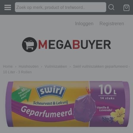
Inloggen
Registreren
Home
›
Huishouden
›
Vuilniszakken
›
Swirl vuilniszakken geparfumeerd -
10 Liter - 3 Rollen