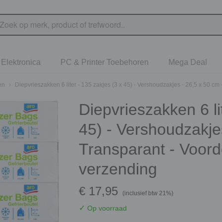
Elektronica
PC & Printer Toebehoren
Mega Deal
en
›
Diepvrieszakken 6 liter - 135 zakjes (3 x 45) - Vershoudzakjes - 26,5 x 50 cm
Diepvrieszakken 6 li
45) - Vershoudzakje
Transparant - Voord
verzending
€ 17,95
(inclusief btw 21%)
✓
Op voorraad