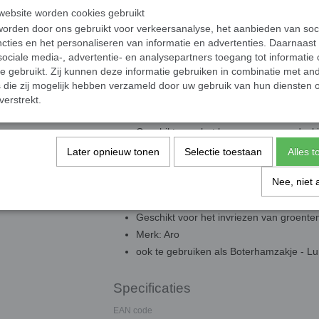
Diepvrieszakken! Met een inhoud van 
ebsite worden cookies gebruikt
orden door ons gebruikt voor verkeersanalyse, het aanbieden van soc
voordelige pakket ideaal voor vrieze
cties en het personaliseren van informatie en advertenties. Daarnaast
ociale media-, advertentie- en analysepartners toegang tot informatie
deze plastic vriezerzakken, perfect
te gebruikt. Zij kunnen deze informatie gebruiken in combinatie met an
jouw set in huis en geniet van de v
die zij mogelijk hebben verzameld door uw gebruik van hun diensten o
verstrekt.
diepvrieszakjes!
Geschikt voor het bewaren van voedsel i
6 liter inhoud per zakje
Later opnieuw tonen
Selectie toestaan
Alles 
135 diepvrieszakken in totaal (3 pakken
Nee, niet 
Transparante zakjes voor makkelijke he
Voordeelpakket voor extra besparing
Geschikt voor het invriezen van groenten
Merk: Aro
ook te gebruiken als Boterhamzakje - L
Specificaties
EAN code