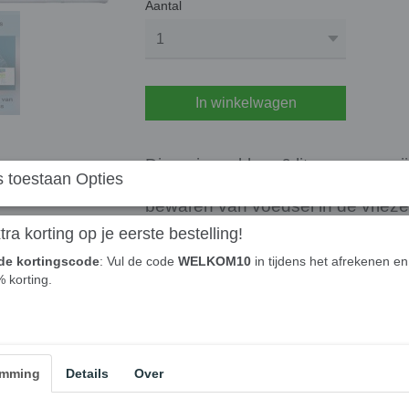
Aantal
In winkelwagen
Diepvrieszakken 6 liter van aro z
 toestaan Opties
bewaren van voedsel in de vrieze
ra korting op je eerste bestelling!
Ze bieden een luchtdichte afsluitin
de kortingscode
: Vul de code
WELKOM10
in tijdens het afrekenen en 
% korting.
beschermen tegen vriesbrand en he
items te behouden. Ideaal voor het
groenten, fruit, vlees en vis.
emming
Details
Over
Wil jij voedsel langer vers houden i