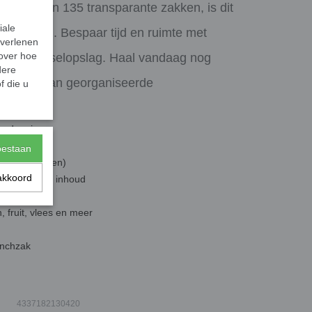
6 liter en 135 transparante zakken, is dit
iale
rbewaring. Bespaar tijd en ruimte met
 verlenen
 over hoe
 voor voedselopslag. Haal vandaag nog
dere
oordelen van georganiseerde
f die u
n de vriezer
toestaan
 van 45 zakken)
akkoord
rkenning van inhoud
, fruit, vlees en meer
unchzak
4337182130420