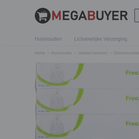
Huishouden
Lichamelijke Verzorging
Home
›
Huishouden
›
Voedsel bewaren
›
Diepvrieszakk