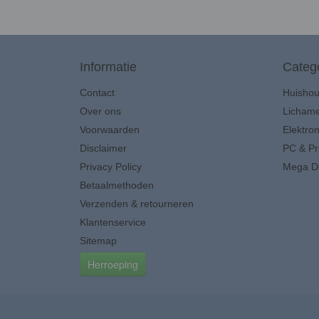
Informatie
Categ
Contact
Huisho
Over ons
Lichame
Voorwaarden
Elektron
Disclaimer
PC & Pr
Privacy Policy
Mega D
Betaalmethoden
Verzenden & retourneren
Klantenservice
Sitemap
Herroeping