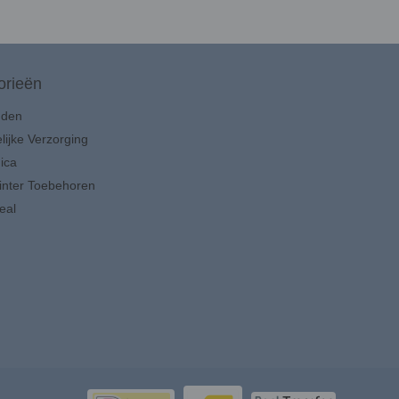
orieën
uden
lijke Verzorging
ica
inter Toebehoren
eal