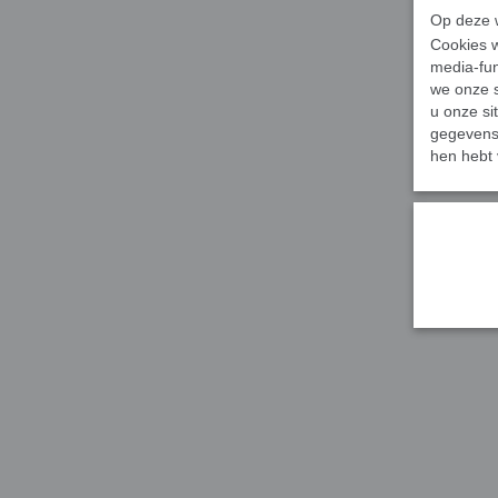
Op deze w
Cookies w
media-fun
we onze s
u onze si
gegevens 
hen hebt 