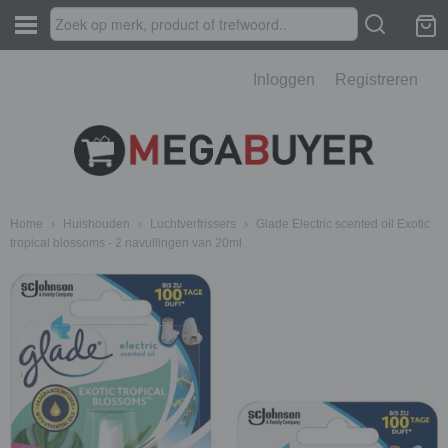
Inloggen
Registreren
Home
›
Huishouden
›
Luchtverfrissers
›
Glade Electric scented oil Exotic
tropical blossoms - 2 navullingen van 20ml