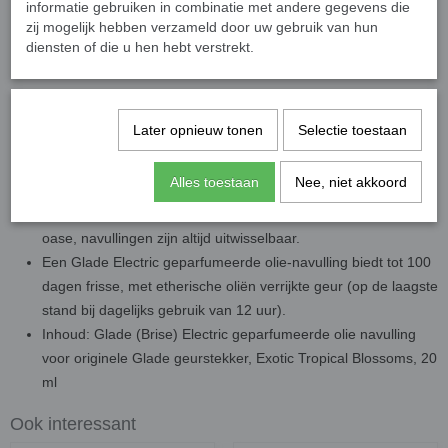
informatie gebruiken in combinatie met andere gegevens die
navullingen van 20ml
zij mogelijk hebben verzameld door uw gebruik van hun
Refill flacon voor glazen geurstekker biedt een volledig nieuwe
diensten of die u hen hebt verstrekt.
geurbeleving en combineert een elegant design met unieke
geurtechnologie. Luchtverfrisser voor woning en badkamer.
Met zijn vijf regelbare geurniveaus kun je de intensiteit van de
Later opnieuw tonen
Selectie toestaan
geurafgifte individueel aan je behoeften aanpassen. Ervaar
een perfecte luchtverfrisser met Glade Electric geurstekker
Alles toestaan
Nee, niet akkoord
Kies uit verschillende en harmonisch afgestemde glade-
geurcomposities de juiste geur voor je persoonlijke feel-good
oase, navullingen zijn altijd uitwisselbaar.
Een Glade Electric geparfumeerde olie-navulling biedt tot 100
dagen frisse, met etherische oliën verrijkte geur (op de laagste
stand bij dagelijks gebruik van 12 uur).
Inhoud: Glade (Brise) Electric geparfumeerde olie navulling
voor originele Glade geurstekker, Exotic Tropical Blossoms, 20
ml
Ook interessant