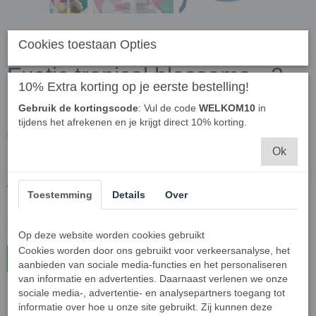
Glade Electric scented oil
Cookies toestaan Opties
Exotic tropical blossoms - 2
10% Extra korting op je eerste bestelling!
navullingen van 20ml
Gebruik de kortingscode
: Vul de code
WELKOM10
in
tijdens het afrekenen en je krijgt direct 10% korting.
€ 17,50
(inclusief btw 21%)
Ok
✓
Op voorraad
Aantal
Toestemming
Details
Over
Op deze website worden cookies gebruikt
Cookies worden door ons gebruikt voor verkeersanalyse, het
In winkelwagen
aanbieden van sociale media-functies en het personaliseren
van informatie en advertenties. Daarnaast verlenen we onze
sociale media-, advertentie- en analysepartners toegang tot
Glade Electric scented oil Exotic tropical blossoms - 2
informatie over hoe u onze site gebruikt. Zij kunnen deze