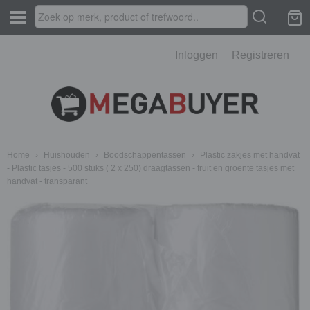
Inloggen
Registreren
Home
›
Huishouden
›
Boodschappentassen
›
Plastic zakjes met handvat
- Plastic tasjes - 500 stuks ( 2 x 250) draagtassen - fruit en groente tasjes met
handvat - transparant