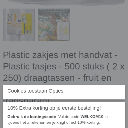
Plastic zakjes met handvat -
Plastic tasjes - 500 stuks ( 2 x
250) draagtassen - fruit en
groente tasjes met handvat -
Cookies toestaan Opties
transparant
10% Extra korting op je eerste bestelling!
€ 17,95
(inclusief btw 21%)
Gebruik de kortingscode
: Vul de code
WELKOM10
in
tijdens het afrekenen en je krijgt direct 10% korting.
✓
Op voorraad