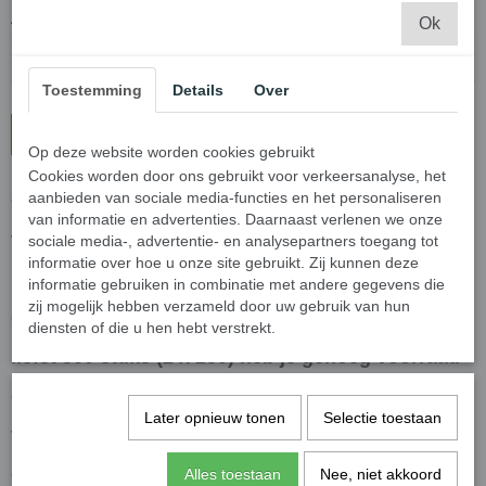
Aantal
Ok
Toestemming
Details
Over
In winkelwagen
Op deze website worden cookies gebruikt
Cookies worden door ons gebruikt voor verkeersanalyse, het
aanbieden van sociale media-functies en het personaliseren
Op zoek naar handige plastic zakjes met handvat
van informatie en advertenties. Daarnaast verlenen we onze
voor het verpakken van fruit, groenten of andere
sociale media-, advertentie- en analysepartners toegang tot
informatie over hoe u onze site gebruikt. Zij kunnen deze
producten? Dan zijn deze transparante
informatie gebruiken in combinatie met andere gegevens die
zij mogelijk hebben verzameld door uw gebruik van hun
draagtassen precies wat je nodig hebt! Met maar
diensten of die u hen hebt verstrekt.
liefst 500 stuks (2 x 250) heb je genoeg voorraad
om voorlopig vooruit te kunnen. Maak het
Later opnieuw tonen
Selectie toestaan
verpakken en dragen van je producten een stuk
eenvoudiger met deze handige plastic tasjes!
Alles toestaan
Nee, niet akkoord