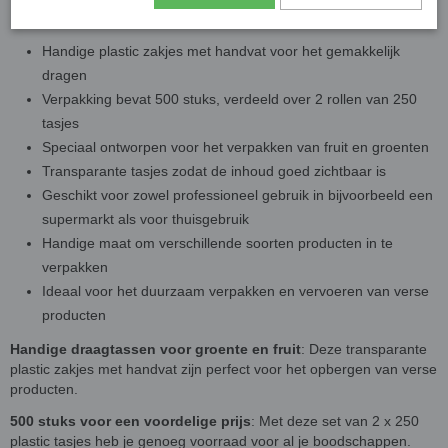
Handige plastic zakjes met handvat voor het gemakkelijk
dragen
Verpakking bevat 500 stuks, verdeeld over 2 rollen van 250
tasjes
Speciaal ontworpen voor het verpakken van fruit en groenten
Transparante tasjes zodat de inhoud goed zichtbaar is
Geschikt voor zowel professioneel gebruik in bijvoorbeeld een
supermarkt als voor thuisgebruik
Handige maat om verschillende soorten producten in te
verpakken
Ideaal voor het duurzaam verpakken en vervoeren van verse
producten
Handige draagtassen voor groente en fruit
: Deze transparante
plastic zakjes met handvat zijn perfect voor het opbergen van verse
producten.
500 stuks voor een voordelige prijs
: Met deze set van 2 x 250
plastic tasjes heb je genoeg voorraad voor al je boodschappen.