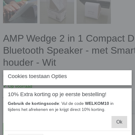
AMP Wedge 2 in 1 Compact D
Bluetooth Speaker - met Sma
houder - Wit
€ 13,95
Cookies toestaan Opties
(inclusief btw 21%)
✓
Op voorraad
10% Extra korting op je eerste bestelling!
Aantal
Gebruik de kortingscode
: Vul de code
WELKOM10
in
tijdens het afrekenen en je krijgt direct 10% korting.
Ok
In winkelwagen