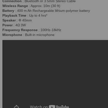
Connection
: Bluetooth or 3.5mm Stereo Cable
Wireless Range
: Approx. 10m (30 ft)
Battery
: 400 m Ah Rechargeable lithium-polymer battery
Playback Time
: Up to 4 hrs*
Speaker
: Φ 40mm
Power
: 4Ω 3W
Frequency Response
: 100Hz-18kHz
Microphone
: Built-in microphone