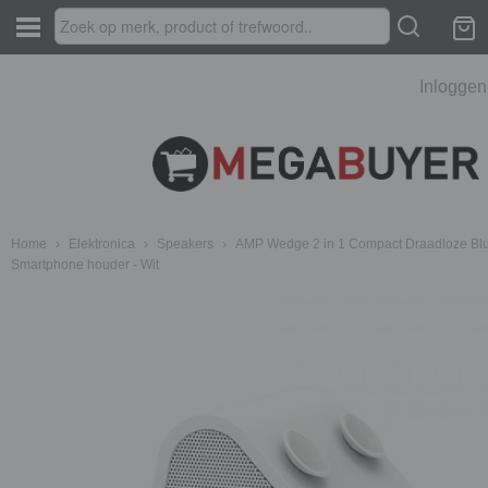
Inloggen
Home
›
Elektronica
›
Speakers
›
AMP Wedge 2 in 1 Compact Draadloze Blu
Smartphone houder - Wit