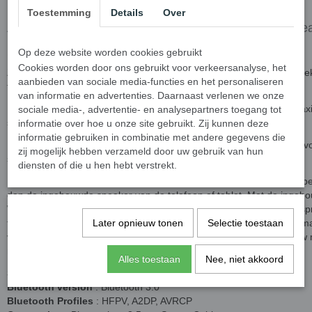
Toestemming
Details
Over
AMP Wedge 2 in 1 Compact Draadloze Bluetooth Spea
Smartphone houder - Wit
Op deze website worden cookies gebruikt
Cookies worden door ons gebruikt voor verkeersanalyse, het
Zeg hallo tegen WEDGE, een driehoekige kleine Bluetooth®-luidspreke
aanbieden van sociale media-functies en het personaliseren
functies bevat.
van informatie en advertenties. Daarnaast verlenen we onze
Ingebouwde zuigkoppen grepen de smartphones en tablets met maxi
sociale media-, advertentie- en analysepartners toegang tot
schermen vast.
informatie over hoe u onze site gebruikt. Zij kunnen deze
informatie gebruiken in combinatie met andere gegevens die
De schuine hoeken kunt u gebruiken als standaard voor uw toestel vo
zij mogelijk hebben verzameld door uw gebruik van hun
surfen, kijken naar films of lezen.
diensten of die u hen hebt verstrekt.
De 40 mm Driver levert helder, vollere geluid, waardoor u een veel bet
dan de ingebouwde speaker van de telefoon of tablet.
Met de ingebo
WEDGE ook te bruiken als hand free, zodat u naadloos telefoongesp
tussen de nummers op uw afspeellijst.
Later opnieuw tonen
De
10 m Bluetooth®-bereik m
Selectie toestaan
vrijheid mogelijk, waardoor WEDGE het perfecte accessoire voor uw
maakt.
Alles toestaan
Nee, niet akkoord
Specificatie:
Bluetooth version
: Bluetooth 3.0
Bluetooth Profiles
: HFPV, A2DP, AVRCP