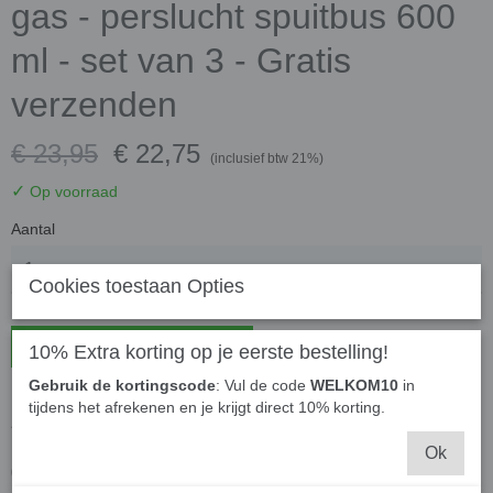
gas - perslucht spuitbus 600
ml - set van 3 - Gratis
verzenden
€ 23,95
€ 22,75
(inclusief btw 21%)
✓
Op voorraad
Aantal
Cookies toestaan Opties
In winkelwagen
10% Extra korting op je eerste bestelling!
Gebruik de kortingscode
: Vul de code
WELKOM10
in
tijdens het afrekenen en je krijgt direct 10% korting.
Airduster spray compressed gas - perslucht spuitbus
Ok
600 ml - set van 3 - Gratis verzenden