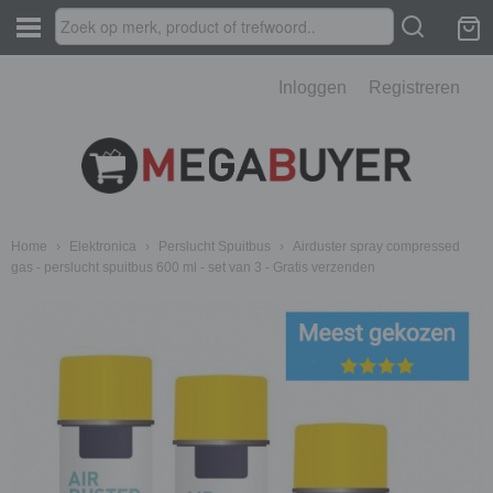
Inloggen
Registreren
Home
›
Elektronica
›
Perslucht Spuitbus
›
Airduster spray compressed
gas - perslucht spuitbus 600 ml - set van 3 - Gratis verzenden