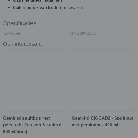
Gas niet direct inademen
Buiten bereik van kinderen bewaren
Specificaties
EAN code
7440839011052
Ook interessant
Gembird spuitbus met
Gembird CK-CAD2 - Spuitbus
perslucht (set van 3 stuks à
met perslucht - 400 ml
600ml/stuk)