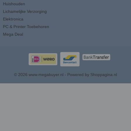
Huishouden
Lichamelijke Verzorging
Elektronica
PC & Printer Toebehoren
Mega Deal
© 2026 www.megabuyer.nl - Powered by Shoppagina.nl