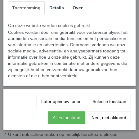
Toestemming
Details
Over
Verzamelt uw pc of toetsenbord ook zoveel stof? Het zijn lastige
plekjes om met een doekje of borstel schoon te maken. De
oplossing is het stof wegblazen met een spuitbus perslucht.
Op deze website worden cookies gebruikt
Luchtspray verwijdert stof veel makkelijker van moeilijk te
Cookies worden door ons gebruikt voor verkeersanalyse, het
bereikbare plekjes, zoals tussen de toetsen van uw toetsenbord en
aanbieden van sociale media-functies en het personaliseren
computerbehuizing. Compressed Air in een spuitbus is veel
van informatie en advertenties. Daarnaast verlenen we onze
handiger om te gebruiken dan een compressor, en heeft vele
sociale media-, advertentie- en analysepartners toegang tot
toepassingen in en om het huis.
informatie over hoe u onze site gebruikt. Zij kunnen deze
LET OP! Volgens Europese wetgeving staat er gas op de
informatie gebruiken in combinatie met andere gegevens die
bussen ook als dit samengeperste lucht betreft!
zij mogelijk hebben verzameld door uw gebruik van hun
diensten of die u hen hebt verstrekt.
De voordelen van deze Platinet Airduster spray -
perslucht spuitbus - 600ML
Later opnieuw tonen
Selectie toestaan
✓ Perslucht is een veilige en efficiënte manier om stof te
verwijderen uit elektronische apparaten
Alles toestaan
Nee, niet akkoord
✓ De spuitbus compressed air heeft een capaciteit van 600ML,
genoeg voor meerdere schoonmaakbeurten
✓ U kunt ook schoonmaken op moeilijk bereikbare plekjes