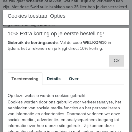
de zak gaat scheuren of lekken, wat natuurlijk erg vervelend kan
zijn. Met deze Swirl vuilniszakken van 35 liter ben je dus verzekerd
van een handige en betrouwbare oplossing voor het verzamelen en
Cookies toestaan Opties
afvoeren van afval in huis. Ze zijn niet alleen praktisch, maar ook
nog eens van hoge kwaliteit.
10% Extra korting op je eerste bestelling!
Gebruik de kortingscode
: Vul de code
WELKOM10
in
tijdens het afrekenen en je krijgt direct 10% korting.
Ok
Toestemming
Details
Over
Op deze website worden cookies gebruikt
Cookies worden door ons gebruikt voor verkeersanalyse, het
aanbieden van sociale media-functies en het personaliseren
van informatie en advertenties. Daarnaast verlenen we onze
sociale media-, advertentie- en analysepartners toegang tot
3 rollen extra voordelig en goede
informatie over hoe u onze site gebruikt. Zij kunnen deze
informatie gebruiken in combinatie met andere gegevens die