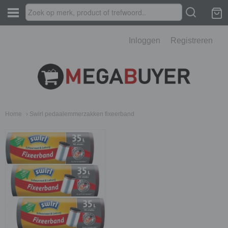
Inloggen
Registreren
Home
› Swirl pedaalemmerzakken fixeerband