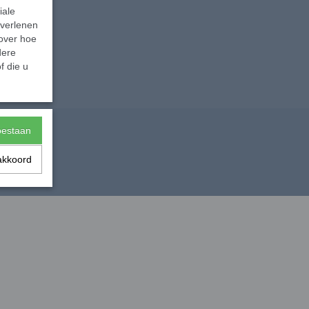
iale
 verlenen
 over hoe
dere
f die u
toestaan
akkoord