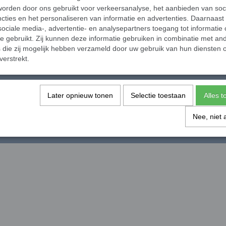
orden door ons gebruikt voor verkeersanalyse, het aanbieden van soc
cties en het personaliseren van informatie en advertenties. Daarnaast
ociale media-, advertentie- en analysepartners toegang tot informatie
te gebruikt. Zij kunnen deze informatie gebruiken in combinatie met an
die zij mogelijk hebben verzameld door uw gebruik van hun diensten o
verstrekt.
Later opnieuw tonen
Selectie toestaan
Alles 
Nee, niet 
© 2026 www.megabuyer.nl - Powered by Shoppagina.nl