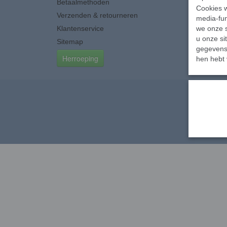
Betaalmethoden
Cookies w
Verzenden & retourneren
media-fun
Klantenservice
we onze s
u onze si
Sitemap
gegevens 
Herroeping
hen hebt 