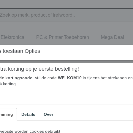
Elektronica
PC & Printer Toebehoren
Mega Deal
 toestaan Opties
ra korting op je eerste bestelling!
de kortingscode
: Vul de code
WELKOM10
in tijdens het afrekenen en 
% korting.
orieën
uden
lijke Verzorging
ica
emming
Details
Over
inter Toebehoren
eal
ebsite worden cookies gebruikt